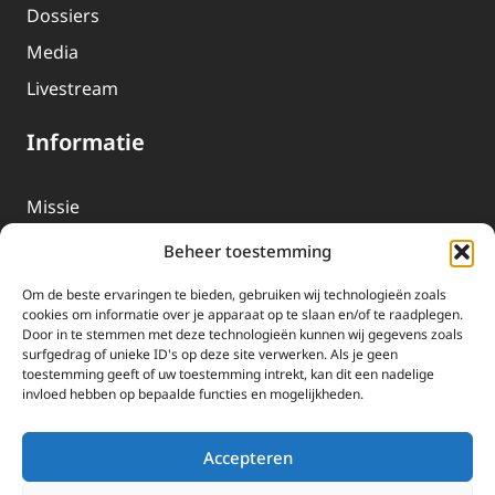
Dossiers
Media
Livestream
Informatie
Missie
Over EWTN
Beheer toestemming
Geschiedenis
Om de beste ervaringen te bieden, gebruiken wij technologieën zoals
EWTN-Team
cookies om informatie over je apparaat op te slaan en/of te raadplegen.
Door in te stemmen met deze technologieën kunnen wij gegevens zoals
Organisatiegegevens
surfgedrag of unieke ID's op deze site verwerken. Als je geen
toestemming geeft of uw toestemming intrekt, kan dit een nadelige
invloed hebben op bepaalde functies en mogelijkheden.
Doneren
EWTN wordt uitsluitend gefinancierd door uw donaties.
Accepteren
Wij ontvangen bewust geen advertentie-inkomsten of
kerkelijke financiele ondersteuning.