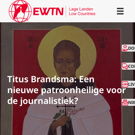
CO
DO
CO
Titus Brandsma: Een
LI
nieuwe patroonheilige voor
de journalistiek?
NI