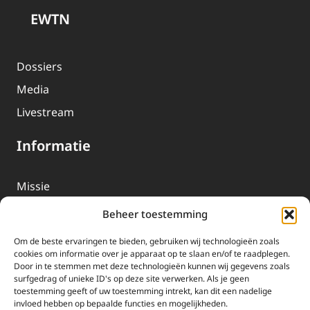
EWTN
Dossiers
Media
Livestream
Informatie
Missie
Over EWTN
Beheer toestemming
Geschiedenis
Om de beste ervaringen te bieden, gebruiken wij technologieën zoals
EWTN-Team
cookies om informatie over je apparaat op te slaan en/of te raadplegen.
Door in te stemmen met deze technologieën kunnen wij gegevens zoals
Organisatiegegevens
surfgedrag of unieke ID's op deze site verwerken. Als je geen
toestemming geeft of uw toestemming intrekt, kan dit een nadelige
invloed hebben op bepaalde functies en mogelijkheden.