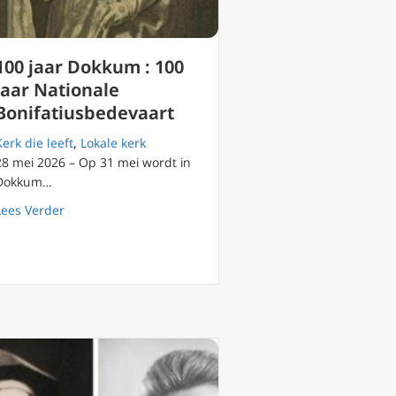
100 jaar Dokkum : 100
jaar Nationale
Bonifatiusbedevaart
Kerk die leeft
,
Lokale kerk
28 mei 2026 – Op 31 mei wordt in
Dokkum…
about 100 jaar Dokkum : 100 jaar Nationale Bonifatiusb
Lees Verder
2026 Verwondering, geloof en moed – Terugblik