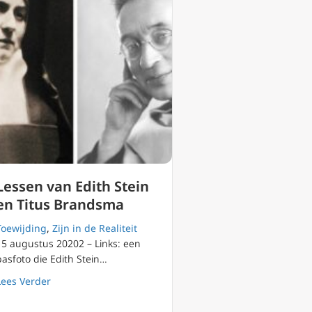
Lessen van Edith Stein
en Titus Brandsma
Toewijding
,
Zijn in de Realiteit
15 augustus 20202 – Links: een
pasfoto die Edith Stein…
about Lessen van Edith Stein en Titus Brandsma
Lees Verder