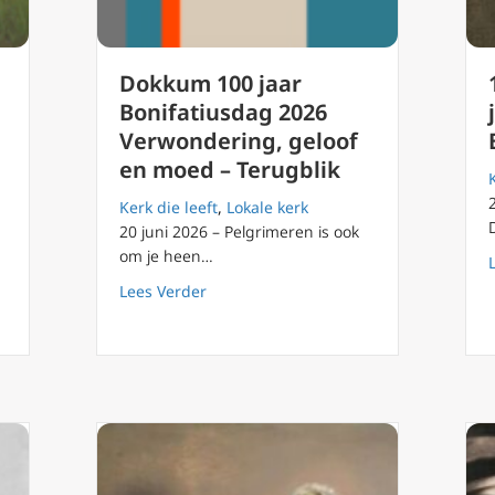
Dokkum 100 jaar
Bonifatiusdag 2026
Verwondering, geloof
en moed – Terugblik
Kerk die leeft
,
Lokale kerk
20 juni 2026 – Pelgrimeren is ook
om je heen…
0 jaar Bonifatiusdag 1 – Mgr. Ron van den Hout over pelgrimeren
about Dokkum 100 jaar Bonifatiusdag 
Lees Verder