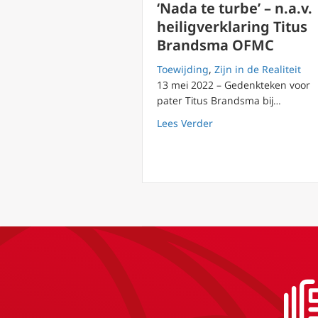
‘Nada te turbe’ – n.a.v.
heiligverklaring Titus
Brandsma OFMC
Toewijding
,
Zijn in de Realiteit
13 mei 2022 – Gedenkteken voor
pater Titus Brandsma bij…
about ‘Nada te turbe’
Lees Verder