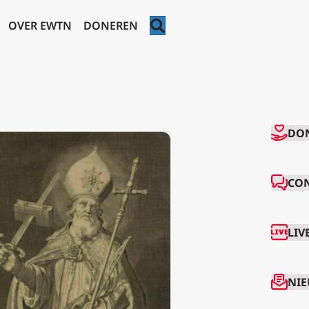
ZOEKEN
OVER EWTN
DONEREN
CO
DO
CO
LIV
NIE