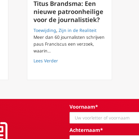
Titus Brandsma: Een
nieuwe patroonheilige
voor de journalistiek?
Toewijding
,
Zijn in de Realiteit
Meer dan 60 journalisten schrijven
paus Franciscus een verzoek,
waarin…
 – n.a.v. heiligverklaring Titus Brandsma OFMC
about Titus Brandsma: Een nieuwe patr
Lees Verder
Voornaam*
Achternaam*