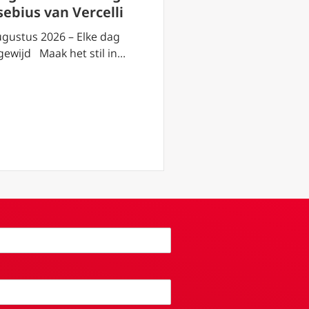
sebius van Vercelli
Rob Mutsaerts:
van de kerk hee
ugustus 2026 – Elke dag
jong gezicht
gewijd Maak het stil in…
18 juli 2026 – “…Dat zi
jongste generatie. Z