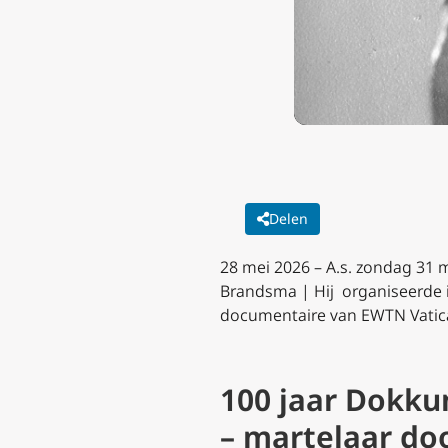
Delen
28 mei 2026 – A.s. zondag 31 
Brandsma | Hij organiseerde i
documentaire van EWTN Vatica
100 jaar Dokku
– martelaar do