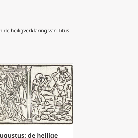
n de heiligverklaring van Titus
augustus: de heilige
Youth Days 2026