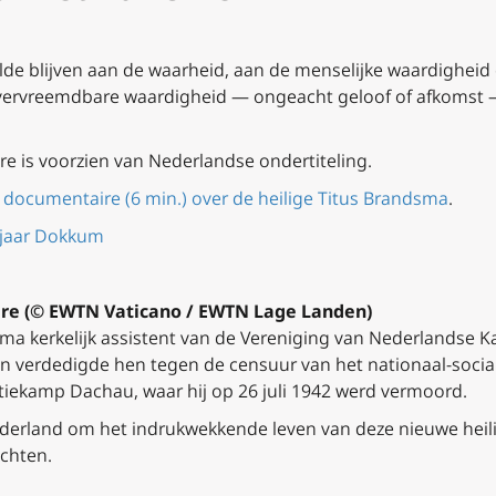
wilde blijven aan de waarheid, aan de menselijke waardigheid 
nvervreemdbare waardigheid — ongeacht geloof of afkomst 
e is voorzien van Nederlandse ondertiteling.
e documentaire (6 min.) over de heilige Titus Brandsma
.
0 jaar Dokkum
ire (© EWTN Vaticano / EWTN Lage Landen)
ma kerkelijk assistent van de Vereniging van Nederlandse Kat
en verdedigde hen tegen de censuur van het nationaal‑social
atiekamp Dachau, waar hij op 26 juli 1942 werd vermoord.
derland om het indrukwekkende leven van deze nieuwe heili
ichten.