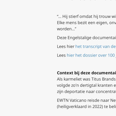
“… Hij stierf omdat hij trouw 
Elke mens bezit een eigen, o
worden…”
Deze Engelstalige documentair
Lees hier
het transcript van d
Lees
hier het dossier over 10
Context bij deze documenta
Als karmeliet was Titus Brands
volgde zo’n dertigtal kranten 
zijn deportatie naar concentr
EWTN Vaticano reisde naar Ne
(heiligverklaard in 2022) te bel