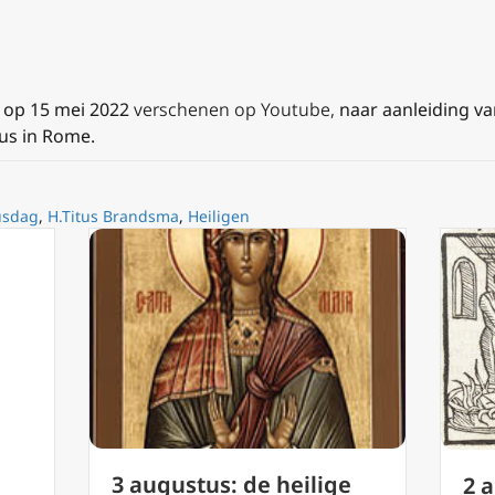
s
op 15 mei 2022
verschenen op Youtube,
naar aanleiding va
us in Rome.
usdag
,
H.Titus Brandsma
,
Heiligen
3 augustus: de heilige
2 