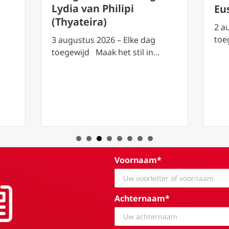
Lydia van Philipi
Eu
(Thyateira)
2 a
toe
3 augustus 2026 – Elke dag
toegewijd Maak het stil in…
Voornaam*
Achternaam*