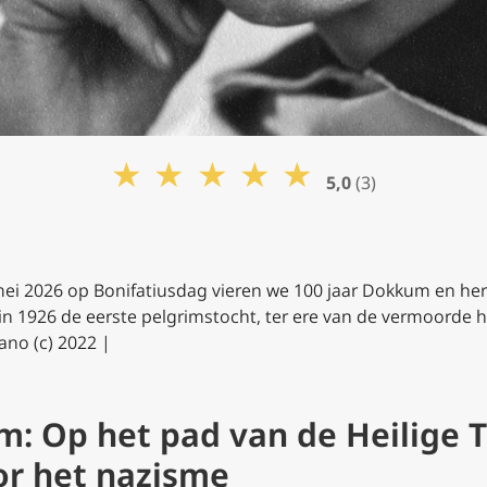
★
★
★
★
★
5,0
(3)
mei 2026 op Bonifatiusdag vieren we 100 jaar Dokkum en her
n 1926 de eerste pelgrimstocht, ter ere van de vermoorde he
no (c) 2022 |
m: Op het pad van de Heilige 
or het nazisme