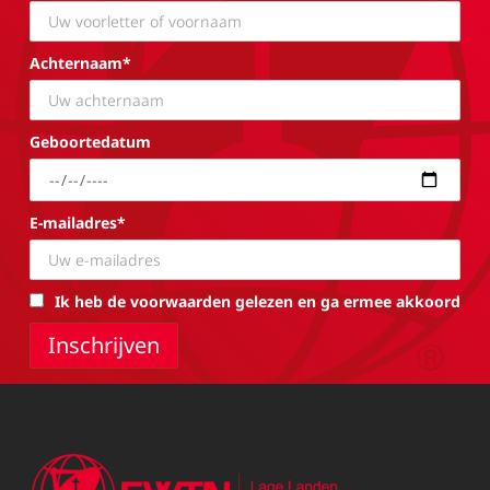
Achternaam*
Geboortedatum
E-mailadres*
Ik heb de voorwaarden gelezen en ga ermee akkoord