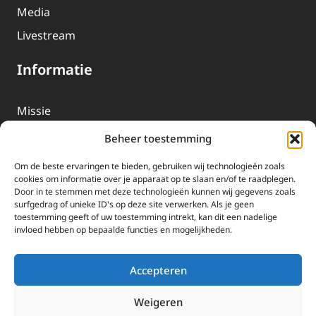
Media
Livestream
Informatie
Missie
Over EWTN
Beheer toestemming
Geschiedenis
Om de beste ervaringen te bieden, gebruiken wij technologieën zoals
EWTN-Team
cookies om informatie over je apparaat op te slaan en/of te raadplegen.
Door in te stemmen met deze technologieën kunnen wij gegevens zoals
Organisatiegegevens
surfgedrag of unieke ID's op deze site verwerken. Als je geen
toestemming geeft of uw toestemming intrekt, kan dit een nadelige
invloed hebben op bepaalde functies en mogelijkheden.
Doneren
EWTN wordt uitsluitend gefinancierd door uw donaties.
Accepteren
Wij ontvangen bewust geen advertentie-inkomsten of
kerkelijke financiele ondersteuning.
Weigeren
Doneren