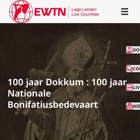
CO
DO
CO
100 jaar Dokkum : 100 jaar
LI
Nationale
Bonifatiusbedevaart
NI