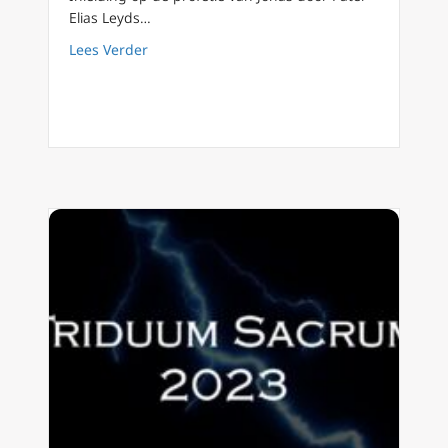
Elias Leyds…
about Triduum Sacrum 1/8 Aanschouw het lijd
Lees Verder