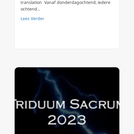
translation Vanaf donderdagochtend, iedere
ochtend…
about Triduum Sacrum 7/8 De derde nacht. De 
Lees Verder