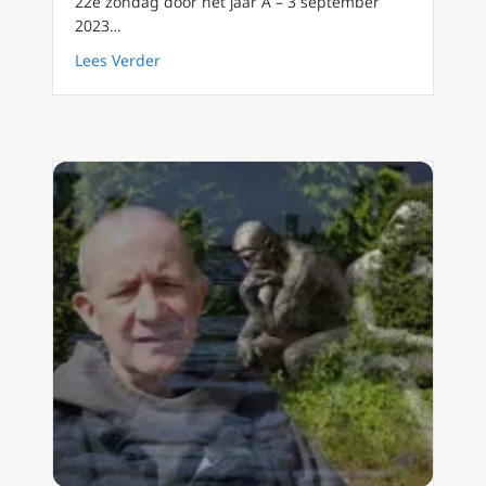
22e zondag door het jaar A – 3 september
2023…
about Podcast 134 Gods weg gaan is niet alt
Lees Verder