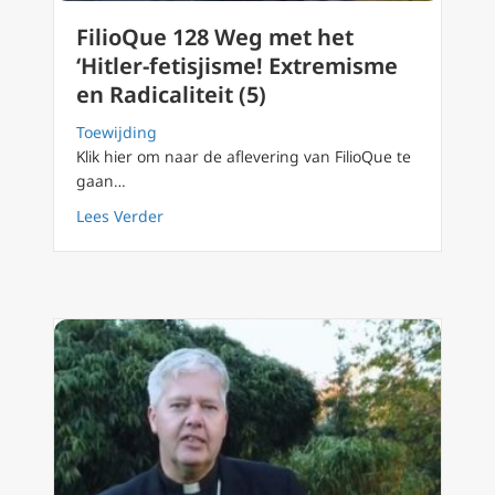
FilioQue 128 Weg met het
‘Hitler-fetisjisme! Extremisme
en Radicaliteit (5)
Toewijding
Klik hier om naar de aflevering van FilioQue te
gaan…
about FilioQue 128 Weg met het ‘Hitler-fetisj
Lees Verder