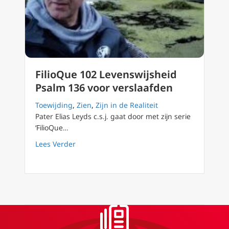
FilioQue 102 Levenswijsheid
Psalm 136 voor verslaafden
Toewijding
,
Zien
,
Zijn in de Realiteit
Pater Elias Leyds c.s.j. gaat door met zijn serie
‘FilioQue…
about FilioQue 102 Levenswijsheid Psalm 136
Lees Verder