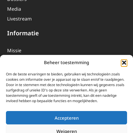
Media
Livestream
Informatie
Missie
Over EWTN
Beheer toestemming
Geschiedenis
Om de beste ervaringen te bieden, gebruiken wij technologieën zoals
EWTN-Team
cookies om informatie over je apparaat op te slaan en/of te raadplegen.
Door in te stemmen met deze technologieën kunnen wij gegevens zoals
Organisatiegegevens
surfgedrag of unieke ID's op deze site verwerken. Als je geen
toestemming geeft of uw toestemming intrekt, kan dit een nadelige
invloed hebben op bepaalde functies en mogelijkheden.
Doneren
EWTN wordt uitsluitend gefinancierd door uw donaties.
Accepteren
Wij ontvangen bewust geen advertentie-inkomsten of
kerkelijke financiele ondersteuning.
Weigeren