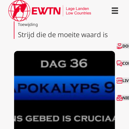
Toewijding
Strijd die de moeite waard is
CO
DO
CO
LI
NI