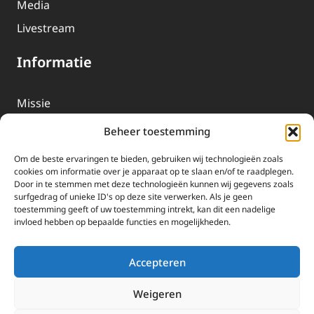
Media
Livestream
Informatie
Missie
Over EWTN
Beheer toestemming
Geschiedenis
Om de beste ervaringen te bieden, gebruiken wij technologieën zoals
EWTN-Team
cookies om informatie over je apparaat op te slaan en/of te raadplegen.
Door in te stemmen met deze technologieën kunnen wij gegevens zoals
Organisatiegegevens
surfgedrag of unieke ID's op deze site verwerken. Als je geen
toestemming geeft of uw toestemming intrekt, kan dit een nadelige
invloed hebben op bepaalde functies en mogelijkheden.
Doneren
EWTN wordt uitsluitend gefinancierd door uw donaties.
Accepteren
Wij ontvangen bewust geen advertentie-inkomsten of
kerkelijke financiele ondersteuning.
Weigeren
Doneren