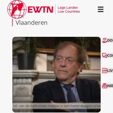
Vlaanderen
CO
DO
CO
LI
NI