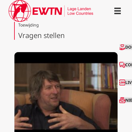
Toewijding
Vragen stellen
CO
DO
CO
LI
NI