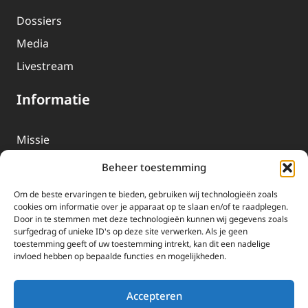
Dossiers
Media
Livestream
Informatie
Missie
Over EWTN
Beheer toestemming
Geschiedenis
Om de beste ervaringen te bieden, gebruiken wij technologieën zoals
EWTN-Team
cookies om informatie over je apparaat op te slaan en/of te raadplegen.
Door in te stemmen met deze technologieën kunnen wij gegevens zoals
Organisatiegegevens
surfgedrag of unieke ID's op deze site verwerken. Als je geen
toestemming geeft of uw toestemming intrekt, kan dit een nadelige
invloed hebben op bepaalde functies en mogelijkheden.
Doneren
EWTN wordt uitsluitend gefinancierd door uw donaties.
Accepteren
Wij ontvangen bewust geen advertentie-inkomsten of