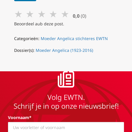
★
★
★
★
★
0,0
(0)
Beoordeel aub deze post.
Categorieën:
Moeder Angelica stichteres EWTN
Dossier(s):
Moeder Angelica (1923-2016)
Volg EWTN.
Schrijf je in op onze nieuwsbrief!
Voornaam*