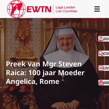
CO
DO
CO
Preek van Mgr Steven
LI
Raica: 100 jaar Moeder
Angelica, Rome
NI