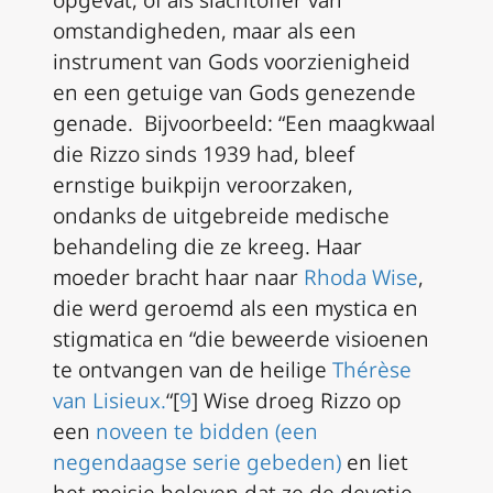
omstandigheden, maar als een
instrument van Gods voorzienigheid
en een getuige van Gods genezende
genade. Bijvoorbeeld: “Een maagkwaal
die Rizzo sinds 1939 had, bleef
ernstige buikpijn veroorzaken,
ondanks de uitgebreide medische
behandeling die ze kreeg. Haar
moeder bracht haar naar
Rhoda Wise
,
die werd geroemd als een mystica en
stigmatica en “die beweerde visioenen
te ontvangen van de heilige
Thérèse
van Lisieux.
“[
9
] Wise droeg Rizzo op
een
noveen
te bidden (een
negendaagse serie gebeden)
en liet
het meisje beloven dat ze de devotie