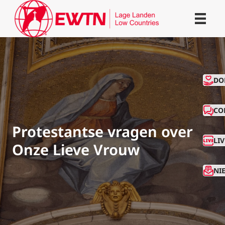
CO
DO
CO
Protestantse vragen over
LI
Onze Lieve Vrouw
NI