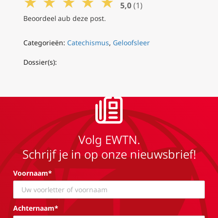
★
★
★
★
★
5,0
(1)
Beoordeel aub deze post.
Categorieën:
Catechismus
,
Geloofsleer
Dossier(s):
Volg EWTN.
Schrijf je in op onze nieuwsbrief!
Voornaam*
Achternaam*