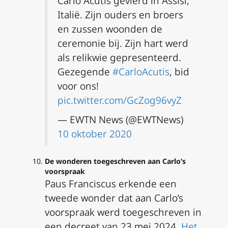
Carlo Acutis gevierd in Assisi,
Italië. Zijn ouders en broers
en zussen woonden de
ceremonie bij. Zijn hart werd
als relikwie gepresenteerd.
Gezegende
#CarloAcutis
, bid
voor ons!
pic.twitter.com/GcZog96vyZ
— EWTN News (@EWTNews)
10 oktober 2020
De wonderen toegeschreven aan Carlo’s
voorspraak
Paus Franciscus erkende een
tweede wonder dat aan Carlo’s
voorspraak werd toegeschreven in
een decreet van 23 mei 2024.
Het