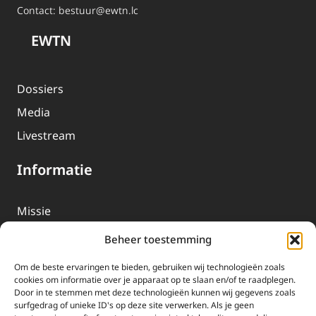
Contact:
bestuur@ewtn.lc
EWTN
Dossiers
Media
Livestream
Informatie
Missie
Over EWTN
Beheer toestemming
Geschiedenis
Om de beste ervaringen te bieden, gebruiken wij technologieën zoals
EWTN-Team
cookies om informatie over je apparaat op te slaan en/of te raadplegen.
Door in te stemmen met deze technologieën kunnen wij gegevens zoals
Organisatiegegevens
surfgedrag of unieke ID's op deze site verwerken. Als je geen