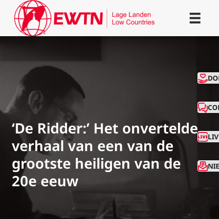
CO
DO
CO
‘De Ridder:’ Het onvertelde
LI
verhaal van een van de
grootste heiligen van de
NI
20e eeuw