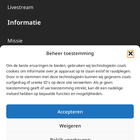
Livestream
Informatie
Missie
Over EWTN
Beheer toestemming
Geschiedenis
Om de beste ervaringen te bieden, gebruiken wij technologieën zoals
EWTN-Team
cookies om informatie over je apparaat op te slaan en/of te raadplegen.
Door in te stemmen met deze technologieën kunnen wij gegevens zoals
Organisatiegegevens
surfgedrag of unieke ID's op deze site verwerken. Als je geen
toestemming geeft of uw toestemming intrekt, kan dit een nadelige
invloed hebben op bepaalde functies en mogelijkheden.
Doneren
EWTN wordt uitsluitend gefinancierd door uw donaties.
Accepteren
Wij ontvangen bewust geen advertentie-inkomsten of
kerkelijke financiele ondersteuning.
Weigeren
Doneren
Bekijk voorkeuren