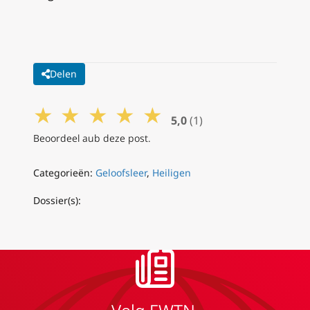
Delen
★
★
★
★
★
5,0
(1)
Beoordeel aub deze post.
Categorieën:
Geloofsleer
,
Heiligen
Dossier(s):