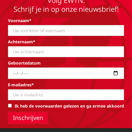
Volg EWTN.
Schrijf je in op onze nieuwsbrief!
Voornaam*
Achternaam*
Geboortedatum
E-mailadres*
Ik heb de voorwaarden gelezen en ga ermee akkoord