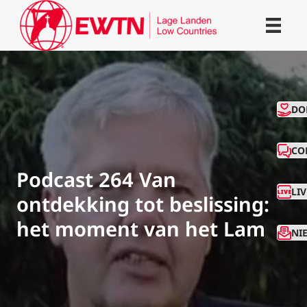
CO
DO
CO
Podcast 264 Van
LI
ontdekking tot beslissing:
het moment van het Lam
NI