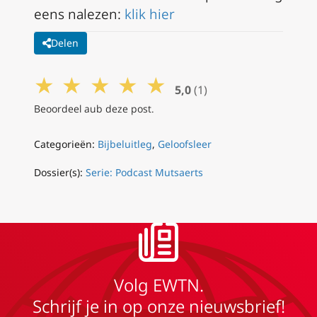
eens nalezen:
klik hier
Delen
★
★
★
★
★
5,0
(1)
Beoordeel aub deze post.
Categorieën:
Bijbeluitleg
,
Geloofsleer
Dossier(s):
Serie: Podcast Mutsaerts
Volg EWTN.
Schrijf je in op onze nieuwsbrief!