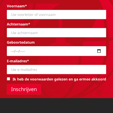
Voornaam*
Achternaam*
Geboortedatum
E-mailadres*
Ik heb de voorwaarden gelezen en ga ermee akkoord