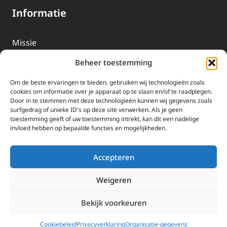
Informatie
Missie
Over EWTN
Beheer toestemming
Geschiedenis
Om de beste ervaringen te bieden, gebruiken wij technologieën zoals
EWTN-Team
cookies om informatie over je apparaat op te slaan en/of te raadplegen.
Door in te stemmen met deze technologieën kunnen wij gegevens zoals
Organisatiegegevens
surfgedrag of unieke ID's op deze site verwerken. Als je geen
toestemming geeft of uw toestemming intrekt, kan dit een nadelige
invloed hebben op bepaalde functies en mogelijkheden.
Doneren
EWTN wordt uitsluitend gefinancierd door uw donaties.
Accepteren
Wij ontvangen bewust geen advertentie-inkomsten of
kerkelijke financiele ondersteuning.
Weigeren
Doneren
Bekijk voorkeuren
2025 EWTN Lage Landen | Katholieke Media | © Stichting EWTN Lage
Landen |
Cookies
|
Privacyverklaring
Cookiebeleid
Privacyverklaring
Organisatie-gegevens