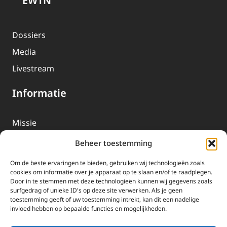
EWTN
Dossiers
Media
Livestream
Informatie
Missie
Over EWTN
Beheer toestemming
Geschiedenis
Om de beste ervaringen te bieden, gebruiken wij technologieën zoals
EWTN-Team
cookies om informatie over je apparaat op te slaan en/of te raadplegen.
Door in te stemmen met deze technologieën kunnen wij gegevens zoals
Organisatiegegevens
surfgedrag of unieke ID's op deze site verwerken. Als je geen
toestemming geeft of uw toestemming intrekt, kan dit een nadelige
invloed hebben op bepaalde functies en mogelijkheden.
Doneren