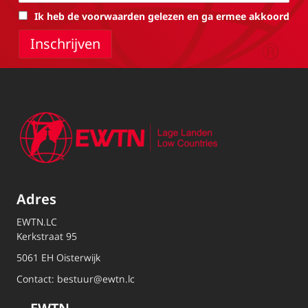
Ik heb de voorwaarden gelezen en ga ermee akkoord
Adres
EWTN.LC
Kerkstraat 95
5061 EH Oisterwijk
Contact:
bestuur@ewtn.lc