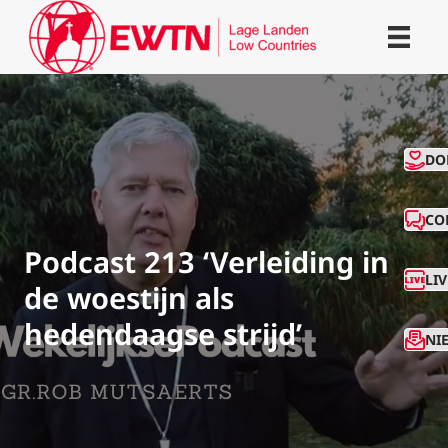
CO
DO
CO
Podcast 213 ‘Verleiding in
LI
de woestijn als
hedendaagse strijd’
NI