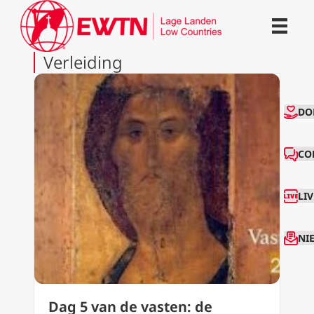
Verleiding
CO
DO
CO
LI
NI
Dag 5 van de vasten: de