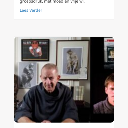
groepsdruk, met moed en vrije wil.
about FilioQue 140: THX1138 (1971), hoe de to
Lees Verder