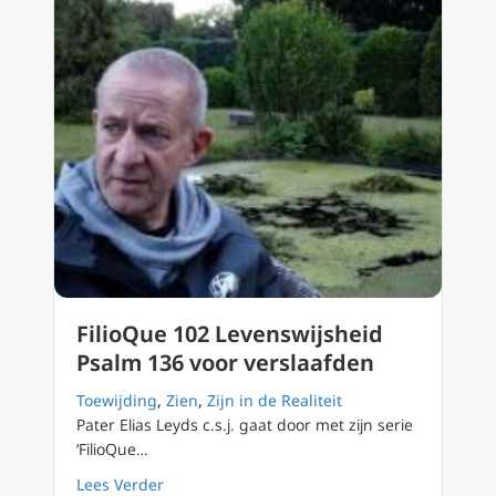
FilioQue 102 Levenswijsheid
Psalm 136 voor verslaafden
Toewijding
,
Zien
,
Zijn in de Realiteit
Pater Elias Leyds c.s.j. gaat door met zijn serie
‘FilioQue…
about FilioQue 102 Levenswijsheid Psalm 136
Lees Verder