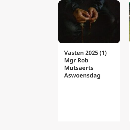
116-jari
(2)
Vasten 2025 (1)
Brazilia
an
Mgr Rob
zuster is
n:
Mutsaerts
werelds
tot
Aswoensdag
mens