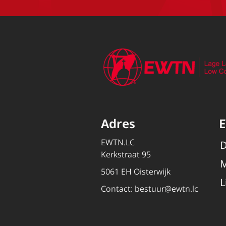
Adres
EWTN.LC
D
Kerkstraat 95
M
5061 EH Oisterwijk
L
Contact:
bestuur@ewtn.lc