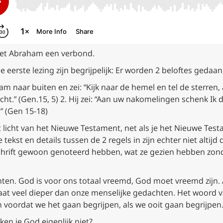
et Abraham een verbond.
 eerste lezing zijn begrijpelijk: Er worden 2 beloftes gedaan
m naar buiten en zei: “
Kijk naar de hemel en tel de sterren, 
cht.” (Gen.15, 5) 2.
Hij zei: “
Aan uw nakomelingen schenk Ik d
.” (Gen 15-18)
t licht van het Nieuwe Testament, net als je het Nieuwe Te
ekst en details tussen de 2 regels in zijn echter niet altijd d
chrift gewoon genoteerd hebben, wat ze gezien hebben zonde
chten. God is voor ons totaal vreemd, God moet vreemd zijn. A
l gaat veel dieper dan onze menselijke gedachten. Het woor
 voordat we het gaan begrijpen, als we ooit gaan begrijpen
ken je God eigenlijk niet?