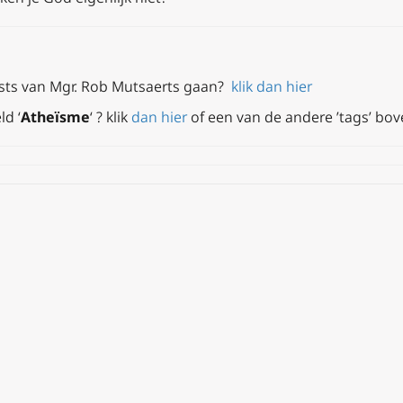
dcasts van Mgr. Rob Mutsaerts gaan?
klik dan hier
ld ‘
Atheïsme
‘ ? klik
dan hier
of een van de andere ’tags’ bo