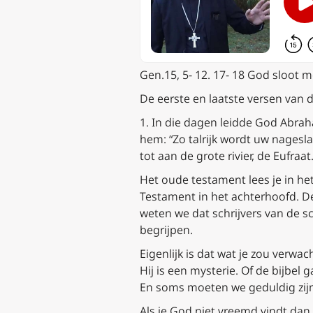
Gen.15, 5- 12. 17- 18
God sloot m
De eerste en laatste versen van de
1.
In die dagen leidde God Abraha
hem: “
Zo talrijk wordt uw nagesla
tot aan de grote rivier, de Eufraat
Het oude testament lees je in he
Testament in het achterhoofd. De t
weten we dat schrijvers van de s
begrijpen.
Eigenlijk is dat wat je zou verwa
Hij is een mysterie. Of de bijbe
En soms moeten we geduldig zijn
Als je God niet vreemd vindt dan 