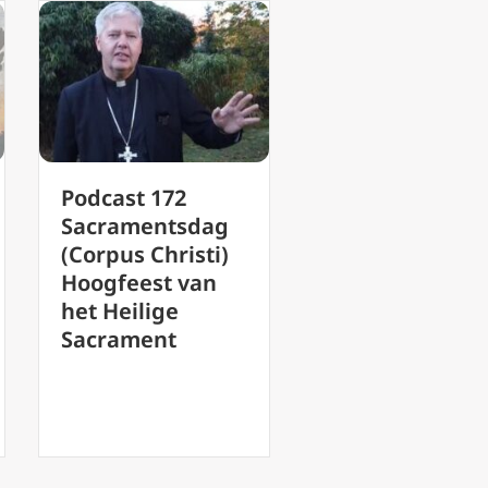
ast 172
Podcast 165
ramentsdag
Barmhartigheids
pus Christi)
zondag Heer
gfeest van
wees mij
Heilige
zondaar genadig
rament
Eerste zondag na
Pasen