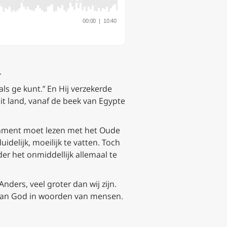
.
als ge kunt.”
En Hij verzekerde
it land,
vanaf de beek van Egypte
stament moet lezen met het Oude
uidelijk, moeilijk te vatten. Toch
r het onmiddellijk allemaal te
nders, veel groter dan wij zijn.
d van God in woorden van mensen.
.