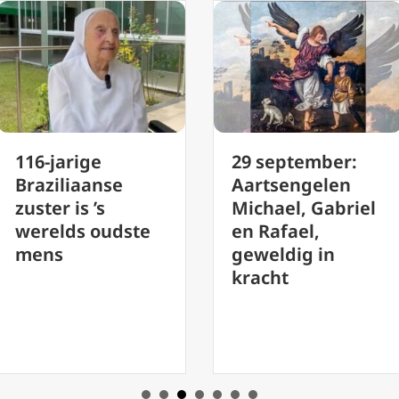
ge
29 september:
Podc
anse
Aartsengelen
Sac
 ’s
Michael, Gabriel
(Cor
 oudste
en Rafael,
Hoo
geweldig in
het 
kracht
Sac