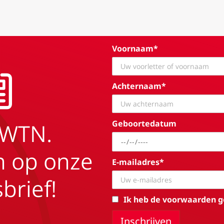
Voornaam*
Achternaam*
Geboortedatum
EWTN.
in op onze
E-mailadres*
brief!
Ik heb de voorwaarden g