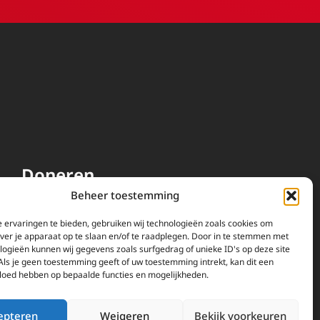
Doneren
Beheer toestemming
EWTN wordt uitsluitend
gefinancierd door uw donaties.
 ervaringen te bieden, gebruiken wij technologieën zoals cookies om
over je apparaat op te slaan en/of te raadplegen. Door in te stemmen met
Wij ontvangen bewust geen
logieën kunnen wij gegevens zoals surfgedrag of unieke ID's op deze site
advertentie-inkomsten of
Als je geen toestemming geeft of uw toestemming intrekt, kan dit een
kerkelijke financiele
vloed hebben op bepaalde functies en mogelijkheden.
ondersteuning.
Doneren
epteren
Weigeren
Bekijk voorkeuren