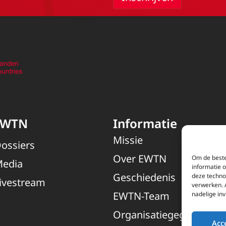
EWTN
Informatie
Missie
ossiers
Over EWTN
Om de beste
edia
informatie 
Geschiedenis
deze techno
ivestream
verwerken. 
EWTN-Team
nadelige in
Organisatiegegevens
Acc