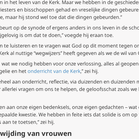
en in het leven van de Kerk. Maar we hebben in de geschiede
riesters en bisschoppen gehad en vreselijke dingen gebeure
e, maar hij stond wel toe dat die dingen gebeurden.”
gebeurt op de synode of ergens anders in ons leven in de sc
ijgelovig is om dat te doen,” voegde hij eraan toe.
m te luisteren en te vragen wat God op dit moment tegen on
 Kerk al nuttige “wegwijzers” heeft gegeven als we de wil va
n wat we nodig hebben voor onze verlossing, alles al geop
gelie en het
onderricht van de Kerk
,” zei hij.
heel aan onderricht, reflectie, via duizenden en duizenden
 allerlei vragen om ons te helpen, de geloofsschat zoals we
laten aan onze eigen bedenksels, onze eigen gedachten – 
bepaalde kwestie. We hebben in feite iets dat solide is om o
an te toetsen,” zei hij.
 wijding van vrouwen