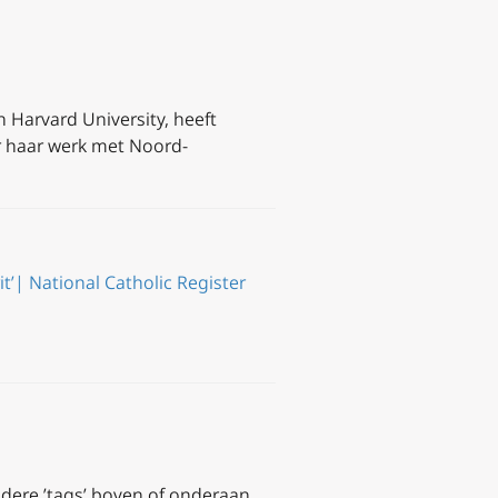
 Harvard University, heeft
r haar werk met Noord-
it’| National Catholic Register
ndere ’tags’ boven of onderaan