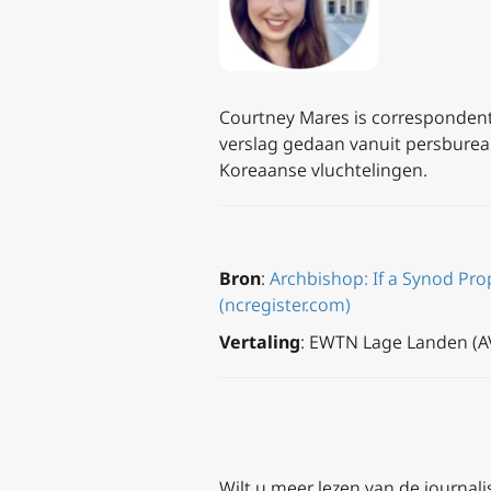
Courtney Mares is correspondent 
verslag gedaan vanuit persburea
Koreaanse vluchtelingen.
Bron
:
Archbishop: If a Synod Prop
(ncregister.com)
Vertaling
: EWTN Lage Landen (A
Wilt u meer lezen van de journalis