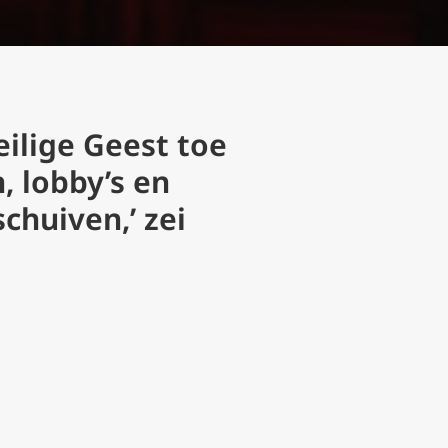
eilige Geest toe
, lobby’s en
schuiven,’ zei