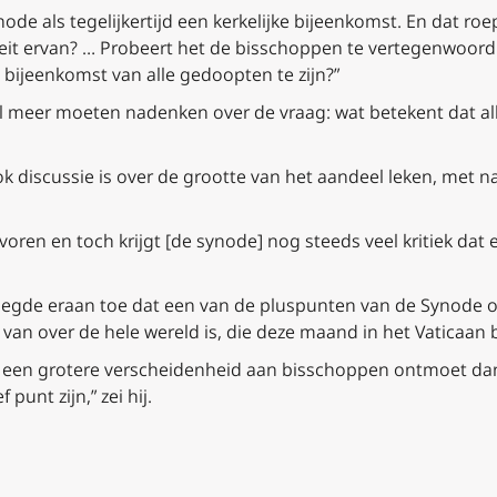
de als tegelijkertijd een kerkelijke bijeenkomst. En dat roe
iteit ervan? … Probeert het de bisschoppen te vertegenwoor
 bijeenkomst van alle gedoopten te zijn?”
eel meer moeten nadenken over de vraag: wat betekent dat al
ook discussie is over de grootte van het aandeel leken, met
voren en toch krijgt [de synode] nog steeds veel kritiek dat
oegde eraan toe dat een van de pluspunten van de Synode ov
an over de hele wereld is, die deze maand in het Vaticaan bi
 een grotere verscheidenheid aan bisschoppen ontmoet dan w
punt zijn,” zei hij.