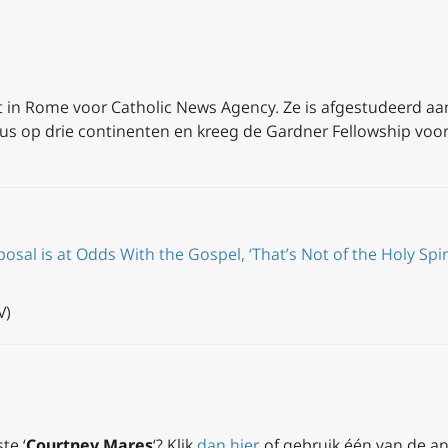
in Rome voor Catholic News Agency. Ze is afgestudeerd aan
us op drie continenten en kreeg de Gardner Fellowship voo
osal is at Odds With the Gospel, ‘That’s Not of the Holy Spir
V)
te ‘
Courtney Mares
‘? Klik
dan hier
, of gebruik één van de a