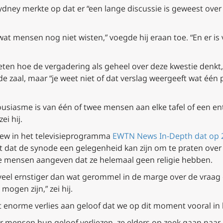
ydney merkte op dat er “een lange discussie is geweest over
t wat mensen nog niet wisten,” voegde hij eraan toe. “En er i
e weten hoe de vergadering als geheel over deze kwestie den
 de zaal, maar “je weet niet of dat verslag weergeeft wat één
housiasme is van één of twee mensen aan elke tafel of een 
ei hij.
iew in het televisieprogramma
EWTN News In-Depth
dat op 
kt dat de synode een gelegenheid kan zijn om te praten ove
e mensen aangeven dat ze helemaal geen religie hebben.
er, veel ernstiger dan wat gerommel in de marge over de vraa
mogen zijn,” zei hij.
et enorme verlies aan geloof dat we op dit moment vooral in
r mensen hun geloof verliezen, ze elders op zoek gaan naar