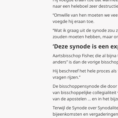
naar een heleboel zeer destructi
“Omwille van hen moeten we veel 
voegde hij eraan toe.
“Wat ik graag uit de synode zou
zouden moeten hebben, maar om w
‘Deze synode is een e
Aartsbisschop Fisher, die al bijn
anders” is dan de vorige bisscho
Hij beschreef het hele proces als
vragen rijzen.”
De bisschoppensynode die door P
van bisschoppelijke collegialitei
van de apostelen … en in het bij
Terwijl de Synode over Synodalit
bijeenkomsten en vergaderingen m