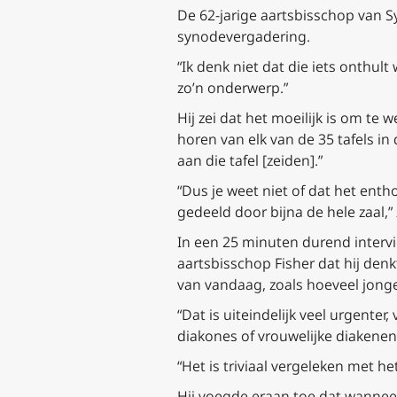
De 62-jarige aartsbisschop van S
synodevergadering.
“Ik denk niet dat die iets onthul
zo’n onderwerp.”
Hij zei dat het moeilijk is om t
horen van elk van de 35 tafels in
aan die tafel [zeiden].”
“Dus je weet niet of dat het ent
gedeeld door bijna de hele zaal,” z
In een 25 minuten durend interv
aartsbisschop Fisher dat hij den
van vandaag, zoals hoeveel jong
“Dat is uiteindelijk veel urgent
diakones of vrouwelijke diakenen 
“Het is triviaal vergeleken met h
Hij voegde eraan toe dat wannee