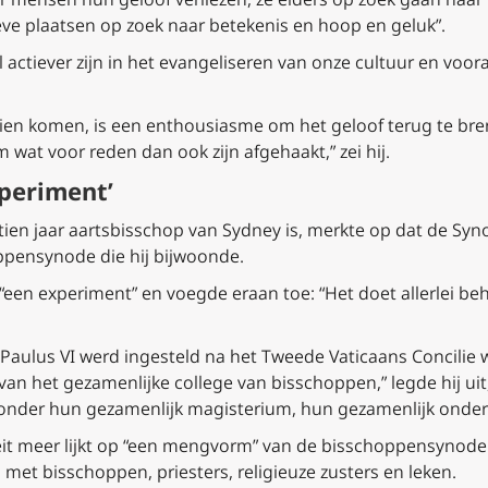
eve plaatsen op zoek naar betekenis en hoop en geluk”.
actiever zijn in het evangeliseren van onze cultuur en voor
 zien komen, is een enthousiasme om het geloof terug te br
at voor reden dan ook zijn afgehaakt,” zei hij.
xperiment’
a tien jaar aartsbisschop van Sydney is, merkte op dat de Syn
ppensynode die hij bijwoonde.
 “een experiment” en voegde eraan toe: “Het doet allerlei be
aulus VI werd ingesteld na het Tweede Vaticaans Concilie w
t van het gezamenlijke college van bisschoppen,” legde hij ui
zonder hun gezamenlijk magisterium, hun gezamenlijk onderr
eit meer lijkt op “een mengvorm” van de bisschoppensynode 
et bisschoppen, priesters, religieuze zusters en leken.