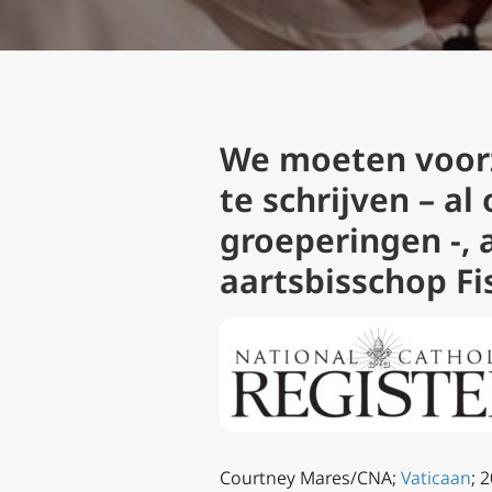
We moeten voorzi
te schrijven – a
groeperingen -, a
aartsbisschop Fi
Courtney Mares/CNA;
Vaticaan
; 