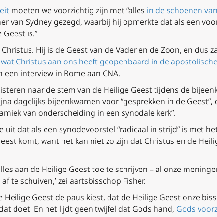
eit
moeten we voorzichtig zijn met “alles
in de schoenen van
r van Sydney gezegd, waarbij hij opmerkte dat als een voorst
 Geest is.”
 Christus. Hij is de Geest van de Vader en de Zoon, en dus zal
wat Christus aan ons heeft geopenbaard in de apostolische 
n een interview in Rome aan CNA.
uisteren naar de stem van de Heilige Geest tijdens de bijeen
jna dagelijks bijeenkwamen voor “gesprekken in de Geest”, 
miek van onderscheiding in een synodale kerk”.
uit dat als een synodevoorstel “radicaal in strijd” is met h
 Geest komt, want het kan niet zo zijn dat Christus en de Heil
lles aan de Heilige Geest toe te schrijven – al onze meninge
af te schuiven,’ zei aartsbisschop Fisher.
 Heilige Geest de paus kiest, dat de Heilige Geest onze bis
 dat doet. En het lijdt geen twijfel dat Gods hand,
Gods voorz