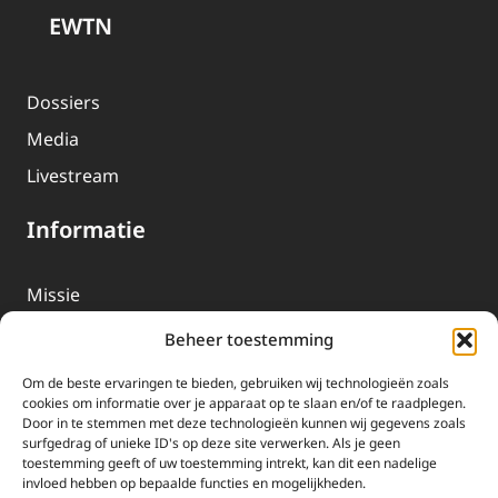
EWTN
Dossiers
Media
Livestream
Informatie
Missie
Over EWTN
Beheer toestemming
Geschiedenis
Om de beste ervaringen te bieden, gebruiken wij technologieën zoals
EWTN-Team
cookies om informatie over je apparaat op te slaan en/of te raadplegen.
Door in te stemmen met deze technologieën kunnen wij gegevens zoals
Organisatiegegevens
surfgedrag of unieke ID's op deze site verwerken. Als je geen
toestemming geeft of uw toestemming intrekt, kan dit een nadelige
invloed hebben op bepaalde functies en mogelijkheden.
Doneren