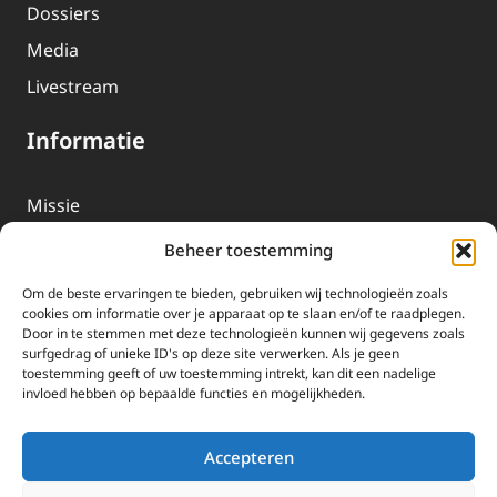
Dossiers
Media
Livestream
Informatie
Missie
Over EWTN
Beheer toestemming
Geschiedenis
Om de beste ervaringen te bieden, gebruiken wij technologieën zoals
EWTN-Team
cookies om informatie over je apparaat op te slaan en/of te raadplegen.
Door in te stemmen met deze technologieën kunnen wij gegevens zoals
Organisatiegegevens
surfgedrag of unieke ID's op deze site verwerken. Als je geen
toestemming geeft of uw toestemming intrekt, kan dit een nadelige
invloed hebben op bepaalde functies en mogelijkheden.
Doneren
EWTN wordt uitsluitend gefinancierd door uw donaties.
Accepteren
Wij ontvangen bewust geen advertentie-inkomsten of
kerkelijke financiele ondersteuning.