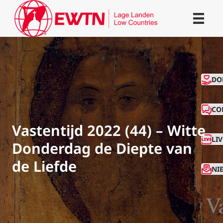
CO
DO
CO
Vastentijd 2022 (44) – Witte
LI
Donderdag de Diepte van
de Liefde
NI