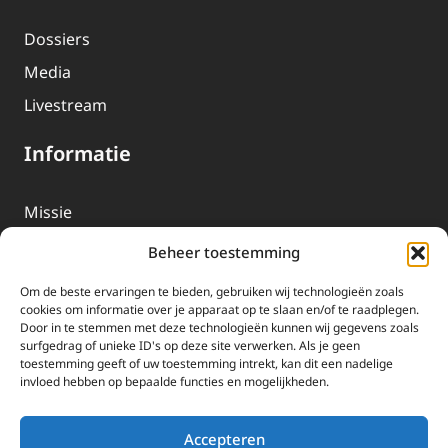
Dossiers
Media
Livestream
Informatie
Missie
Over EWTN
Beheer toestemming
Geschiedenis
Om de beste ervaringen te bieden, gebruiken wij technologieën zoals
EWTN-Team
cookies om informatie over je apparaat op te slaan en/of te raadplegen.
Door in te stemmen met deze technologieën kunnen wij gegevens zoals
Organisatiegegevens
surfgedrag of unieke ID's op deze site verwerken. Als je geen
toestemming geeft of uw toestemming intrekt, kan dit een nadelige
invloed hebben op bepaalde functies en mogelijkheden.
Doneren
EWTN wordt uitsluitend gefinancierd door uw donaties.
Accepteren