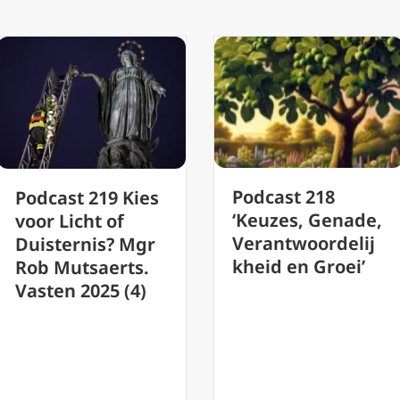
Podcast 218
 219 Kies
Vas
‘Keuzes, Genade,
cht of
De 
Verantwoordelij
nis? Mgr
de 
kheid en Groei’
tsaerts.
2025 (4)