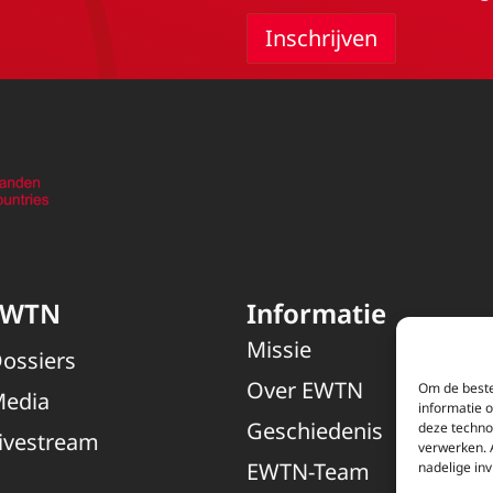
EWTN
Informatie
Missie
ossiers
Over EWTN
Om de beste
edia
informatie 
Geschiedenis
deze techno
ivestream
verwerken. 
EWTN-Team
nadelige in