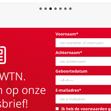
Voornaam*
Achternaam*
Geboortedatum
EWTN.
in op onze
E-mailadres*
brief!
Ik heb de voorwaarden g