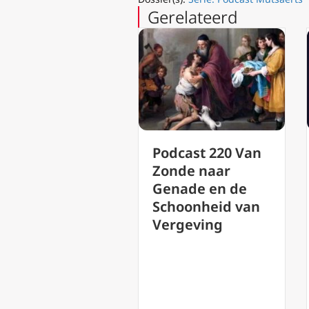
Gerelateerd
2
Podcast
Podcast 220 Van
erst
voor Li
Zonde naar
op
Duister
Genade en de
Rob Mu
Schoonheid van
heid
Vasten 
Vergeving