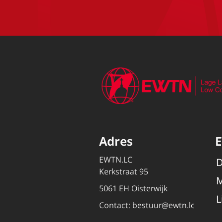
Adres
EWTN.LC
D
Kerkstraat 95
M
5061 EH Oisterwijk
L
Contact:
bestuur@ewtn.lc