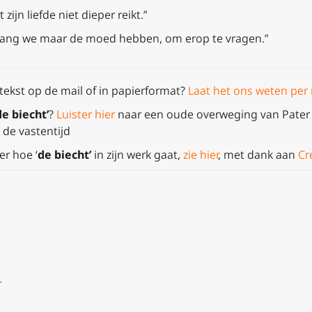
zijn liefde niet dieper reikt.”
 zolang we maar de moed hebben, om erop te vragen.”
tekst op de mail of in papierformat?
Laat het ons weten per 
de biecht’
?
Luister hier
naar een oude overweging van Pater 
n de vastentijd
r hoe ‘
de biecht’
in zijn werk gaat,
zie hier
, met dank aan
Cr
r