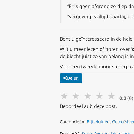
“Er is geen afgrond zo diep dat 
“Vergeving is altijd daarbij,
Bent u geïnteresseerd in de hele 
Wilt u meer lezen of horen over ‘
de biecht juist zo van belang is i
Voor een tweede mooie uitleg ove
Delen
★
★
★
★
★
0,0
(0)
Beoordeel aub deze post.
Categorieën:
Bijbeluitleg
,
Geloofslee
Dossier(s):
Serie: Podcast Mutsaerts