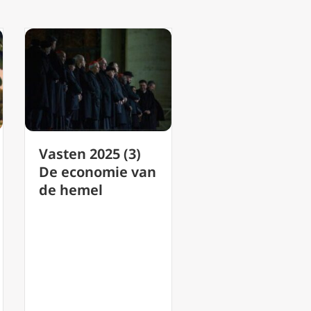
ten 2025 (3)
Podcast 216
economie van
Transfiguratie:
hemel
Glorie en Lijden
van Christus