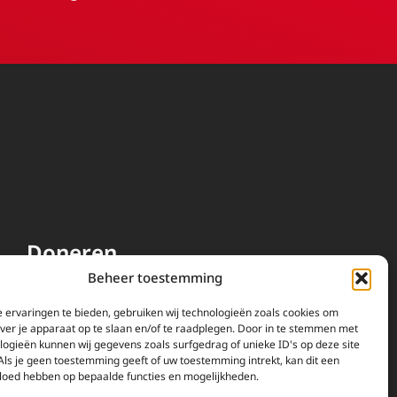
Doneren
Beheer toestemming
EWTN wordt uitsluitend
gefinancierd door uw donaties.
 ervaringen te bieden, gebruiken wij technologieën zoals cookies om
over je apparaat op te slaan en/of te raadplegen. Door in te stemmen met
Wij ontvangen bewust geen
logieën kunnen wij gegevens zoals surfgedrag of unieke ID's op deze site
advertentie-inkomsten of
Als je geen toestemming geeft of uw toestemming intrekt, kan dit een
kerkelijke financiele
vloed hebben op bepaalde functies en mogelijkheden.
ondersteuning.