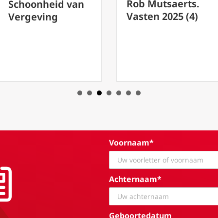
kheid en Groei’
Rob Mutsaerts.
Vasten 2025 (4)
Voornaam*
Achternaam*
Geboortedatum