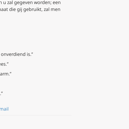
 en u zal gegeven worden; een
t die gij gebruikt, zal men
 onverdiend is.”
es.”
arm.”
.”
mail