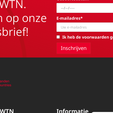
EWTN.
in op onze
E-mailadres*
brief!
Ik heb de voorwaarden g
EWTN
Informatie