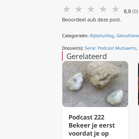
★
★
★
★
★
0,0
(0)
Beoordeel aub deze post.
Categorieën:
Bijbeluitleg
,
Geloofslee
Dossier(s):
Serie: Podcast Mutsaerts
,
Gerelateerd
Podcast 222
Podcast 220 Van
Bekeer je eerst
Zonde naar
voordat je op
Genade en de