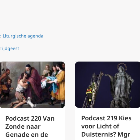
r
,
Liturgische agenda
Tijdgeest
Podcast 218
Podcast 219 Kies
‘Keuzes, Genad
voor Licht of
Verantwoordeli
Duisternis? Mgr