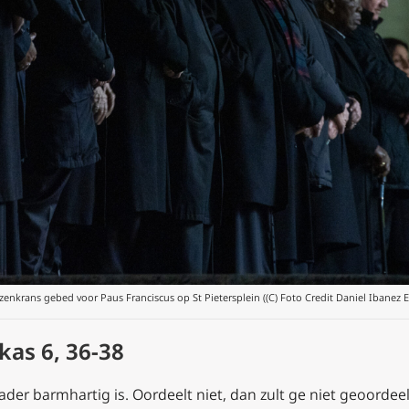
zenkrans gebed voor Paus Franciscus op St Pietersplein ((C) Foto Credit Daniel Ibanez
as 6, 36-38
Vader barmhartig is. Oordeelt niet, dan zult ge niet geoordee