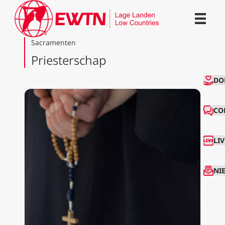
Sacramenten
Priesterschap
CO
DO
CO
LI
NI