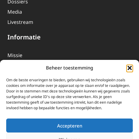
Dossiers
Media
Livestream
Informatie
Missie
Over EWTN
Beheer toestemming
Geschiedenis
Om de beste ervaringen te bieden, gebruiken wij technologieën zoals
EWTN-Team
cookies om informatie over je apparaat op te slaan en/of te raadplegen.
Door in te stemmen met deze technologieën kunnen wij gegevens zoals
Organisatiegegevens
surfgedrag of unieke ID's op deze site verwerken. Als je geen
toestemming geeft of uw toestemming intrekt, kan dit een nadelige
invloed hebben op bepaalde functies en mogelijkheden.
Doneren
EWTN wordt uitsluitend gefinancierd door uw donaties.
Accepteren
Wij ontvangen bewust geen advertentie-inkomsten of
kerkelijke financiele ondersteuning.