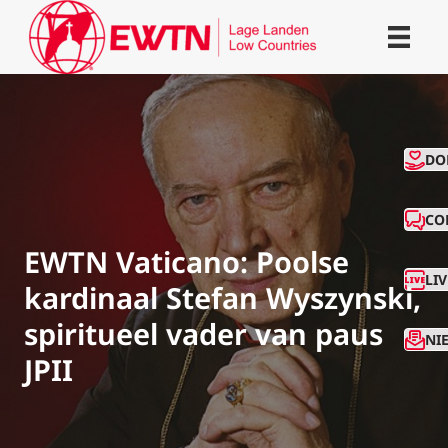
CO
DO
CO
EWTN Vaticano: Poolse
LI
kardinaal Stefan Wyszynski,
spiritueel vader van paus
NI
JPII