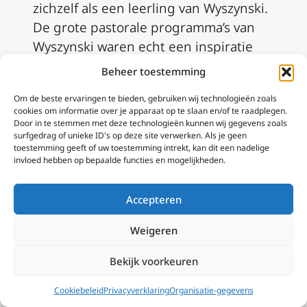
zichzelf als een leerling van Wyszynski.
De grote pastorale programma’s van
Wyszynski waren echt een inspiratie
voor Wojtyla. Als we denken aan de
Beheer toestemming
grote pastorale programma’s van
Om de beste ervaringen te bieden, gebruiken wij technologieën zoals
Wojtyla,… bijvoorbeeld… de
cookies om informatie over je apparaat op te slaan en/of te raadplegen.
Wereldjongerendagen, of de World
Door in te stemmen met deze technologieën kunnen wij gegevens zoals
surfgedrag of unieke ID's op deze site verwerken. Als je geen
Family Meetings. Het is een soort
toestemming geeft of uw toestemming intrekt, kan dit een nadelige
verwerkelijking van inspiratie
invloed hebben op bepaalde functies en mogelijkheden.
ingegeven door Wyszynski, tijdens het
Millennium van de Doop van Polen.
Accepteren
Aanslag op de Paus
Weigeren
De diepe relatie tussen de twee Poolse
Bekijk voorkeuren
kerkleiders werd duidelijk in 1981,
toen Ali Ağca probeerde Johannes
Cookiebeleid
Privacyverklaring
Organisatie-gegevens
Paulus II te vermoorden op het Sint