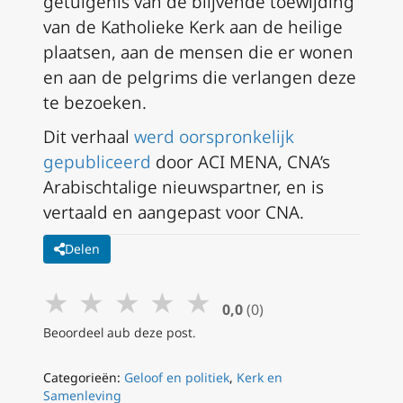
getuigenis van de blijvende toewijding
van de Katholieke Kerk aan de heilige
plaatsen, aan de mensen die er wonen
en aan de pelgrims die verlangen deze
te bezoeken.
Dit verhaal
werd oorspronkelijk
gepubliceerd
door ACI MENA, CNA’s
Arabischtalige nieuwspartner, en is
vertaald en aangepast voor CNA.
Delen
★
★
★
★
★
0,0
(0)
Beoordeel aub deze post.
Categorieën:
Geloof en politiek
,
Kerk en
Samenleving