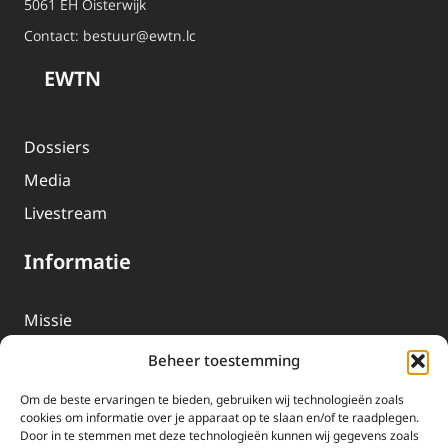
5061 EH Oisterwijk
Contact:
bestuur@ewtn.lc
EWTN
Dossiers
Media
Livestream
Informatie
Missie
Over EWTN
Beheer toestemming
Geschiedenis
Om de beste ervaringen te bieden, gebruiken wij technologieën zoals
EWTN-Team
cookies om informatie over je apparaat op te slaan en/of te raadplegen.
Door in te stemmen met deze technologieën kunnen wij gegevens zoals