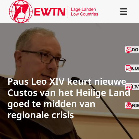
CO
DO
CO
Paus Leo XIV keurt nieuwe
LI
Custos van het Heilige Land
goed te midden van
NI
regionale crisis