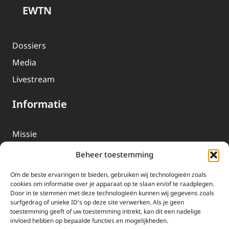
EWTN
Dossiers
Media
Livestream
Informatie
Missie
Over EWTN
Beheer toestemming
Geschiedenis
Om de beste ervaringen te bieden, gebruiken wij technologieën zoals
EWTN-Team
cookies om informatie over je apparaat op te slaan en/of te raadplegen.
Door in te stemmen met deze technologieën kunnen wij gegevens zoals
Organisatiegegevens
surfgedrag of unieke ID's op deze site verwerken. Als je geen
toestemming geeft of uw toestemming intrekt, kan dit een nadelige
invloed hebben op bepaalde functies en mogelijkheden.
Doneren