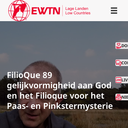
CO
DO
CO
FilioQue 89
LI
gelijkvormigheid aan God
en het Filioque voor het
NI
Paas- en Pinkstermysterie