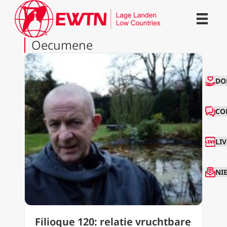
Oecumene
CO
DO
CO
LI
NI
Filioque 120: relatie vruchtbare