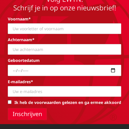
Schrijf je in op onze nieuwsbrief!
Voornaam*
Achternaam*
Geboortedatum
E-mailadres*
Ik heb de voorwaarden gelezen en ga ermee akkoord