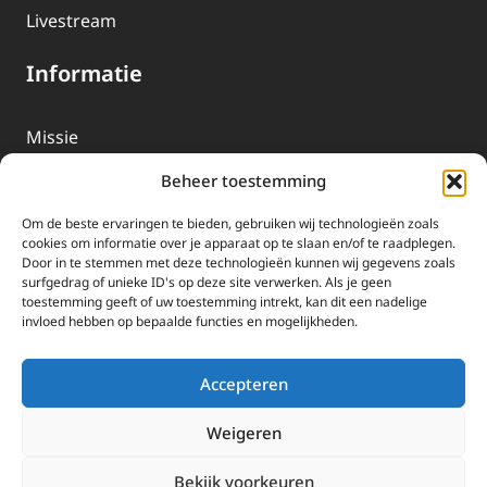
Livestream
Informatie
Missie
Over EWTN
Beheer toestemming
Geschiedenis
Om de beste ervaringen te bieden, gebruiken wij technologieën zoals
EWTN-Team
cookies om informatie over je apparaat op te slaan en/of te raadplegen.
Door in te stemmen met deze technologieën kunnen wij gegevens zoals
Organisatiegegevens
surfgedrag of unieke ID's op deze site verwerken. Als je geen
toestemming geeft of uw toestemming intrekt, kan dit een nadelige
invloed hebben op bepaalde functies en mogelijkheden.
Doneren
EWTN wordt uitsluitend gefinancierd door uw donaties.
Accepteren
Wij ontvangen bewust geen advertentie-inkomsten of
kerkelijke financiele ondersteuning.
Weigeren
Doneren
Bekijk voorkeuren