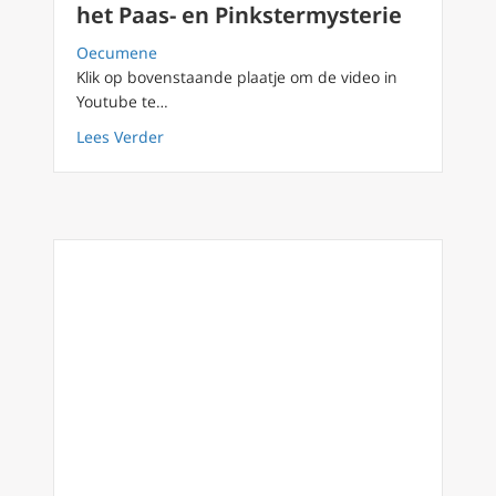
het Paas- en Pinkstermysterie
Oecumene
Klik op bovenstaande plaatje om de video in
Youtube te…
about FilioQue 89 gelijkvormigheid aan God e
Lees Verder