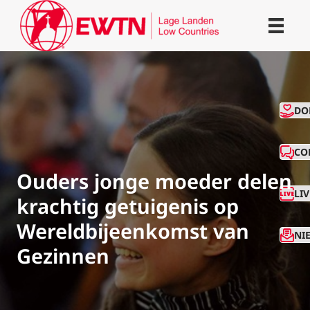
CO
DO
CO
Ouders jonge moeder delen
LI
krachtig getuigenis op
Wereldbijeenkomst van
NI
Gezinnen