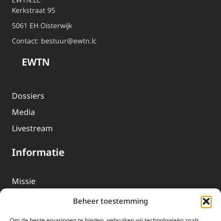
Kerkstraat 95
5061 EH Oisterwijk
Contact:
bestuur@ewtn.lc
EWTN
Dossiers
Media
Livestream
Informatie
Missie
Over EWTN
Beheer toestemming
Geschiedenis
Om de beste ervaringen te bieden, gebruiken wij technologieën zoals