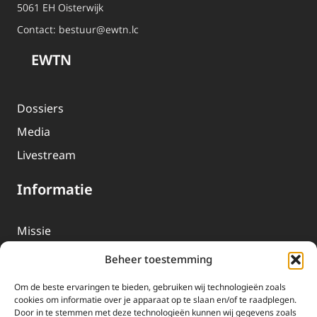
5061 EH Oisterwijk
Contact:
bestuur@ewtn.lc
EWTN
Dossiers
Media
Livestream
Informatie
Missie
Over EWTN
Beheer toestemming
Geschiedenis
Om de beste ervaringen te bieden, gebruiken wij technologieën zoals
EWTN-Team
cookies om informatie over je apparaat op te slaan en/of te raadplegen.
Door in te stemmen met deze technologieën kunnen wij gegevens zoals