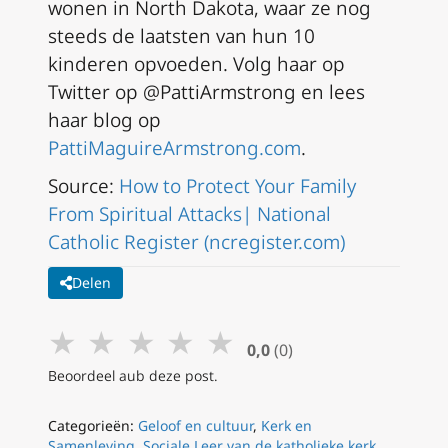
wonen in North Dakota, waar ze nog
steeds de laatsten van hun 10
kinderen opvoeden. Volg haar op
Twitter op @PattiArmstrong en lees
haar blog op
PattiMaguireArmstrong.com
.
Source:
How to Protect Your Family
From Spiritual Attacks| National
Catholic Register (ncregister.com)
Delen
★
★
★
★
★
0,0
(0)
Beoordeel aub deze post.
Categorieën:
Geloof en cultuur
,
Kerk en
Samenleving
,
Sociale Leer van de katholieke kerk