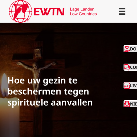
CO
DO
CO
Hoe uw gezin te
LI
beschermen tegen
spirituele aanvallen
NI