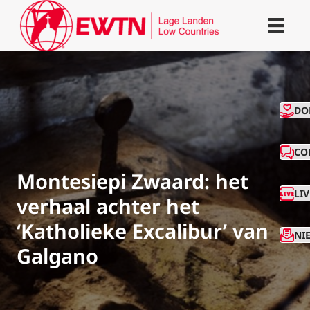
CO
DO
CO
Montesiepi Zwaard: het
LI
verhaal achter het
‘Katholieke Excalibur’ van
NI
Galgano