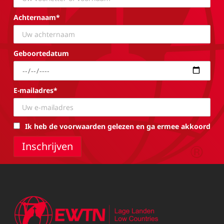
Achternaam*
Geboortedatum
E-mailadres*
Ik heb de voorwaarden gelezen en ga ermee akkoord