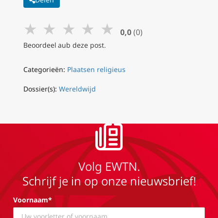
★
★
★
★
★
0,0
(0)
Beoordeel aub deze post.
Categorieën:
Plaatsen religieus
Dossier(s):
Wereldwijd
Volg EWTN.
Schrijf je in op onze nieuwsbrief!
Voornaam*