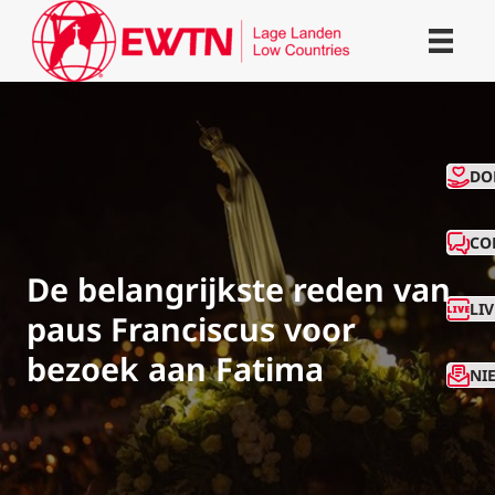
CO
DO
CO
De belangrijkste reden van
LI
paus Franciscus voor
bezoek aan Fatima
NI