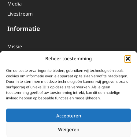
Media
Livestream
Informatie
Missie
Over EWTN
Beheer toestemming
Geschiedenis
Om de beste ervaringen te bieden, gebruiken wij technologieën zoals
EWTN-Team
cookies om informatie over je apparaat op te slaan en/of te raadplegen.
Door in te stemmen met deze technologieën kunnen wij gegevens zoals
Organisatiegegevens
surfgedrag of unieke ID's op deze site verwerken. Als je geen
toestemming geeft of uw toestemming intrekt, kan dit een nadelige
invloed hebben op bepaalde functies en mogelijkheden.
Doneren
EWTN wordt uitsluitend gefinancierd door uw donaties.
Accepteren
Wij ontvangen bewust geen advertentie-inkomsten of
kerkelijke financiele ondersteuning.
Weigeren
Doneren