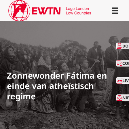
CO
DO
CO
Zonnewonder Fátima en
LI
einde van atheïstisch
regime
NI