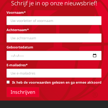
Schrijf je in op onze nieuwsbrief!
Voornaam*
Achternaam*
Geboortedatum
E-mailadres*
Ik heb de voorwaarden gelezen en ga ermee akkoord