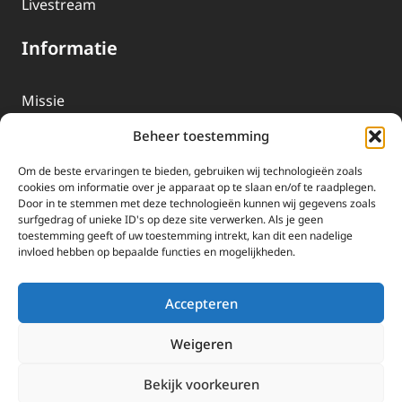
Livestream
Informatie
Missie
Over EWTN
Beheer toestemming
Geschiedenis
Om de beste ervaringen te bieden, gebruiken wij technologieën zoals
EWTN-Team
cookies om informatie over je apparaat op te slaan en/of te raadplegen.
Door in te stemmen met deze technologieën kunnen wij gegevens zoals
Organisatiegegevens
surfgedrag of unieke ID's op deze site verwerken. Als je geen
toestemming geeft of uw toestemming intrekt, kan dit een nadelige
invloed hebben op bepaalde functies en mogelijkheden.
Doneren
EWTN wordt uitsluitend gefinancierd door uw donaties.
Accepteren
Wij ontvangen bewust geen advertentie-inkomsten of
kerkelijke financiele ondersteuning.
Weigeren
Doneren
Bekijk voorkeuren