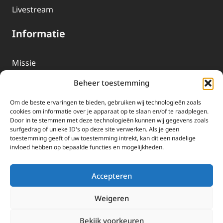
Livestream
Informatie
Missie
Over EWTN
Beheer toestemming
Geschiedenis
Om de beste ervaringen te bieden, gebruiken wij technologieën zoals
EWTN-Team
cookies om informatie over je apparaat op te slaan en/of te raadplegen.
Door in te stemmen met deze technologieën kunnen wij gegevens zoals
Organisatiegegevens
surfgedrag of unieke ID's op deze site verwerken. Als je geen
toestemming geeft of uw toestemming intrekt, kan dit een nadelige
invloed hebben op bepaalde functies en mogelijkheden.
Doneren
EWTN wordt uitsluitend gefinancierd door uw donaties.
Accepteren
Wij ontvangen bewust geen advertentie-inkomsten of
kerkelijke financiele ondersteuning.
Weigeren
Doneren
Bekijk voorkeuren