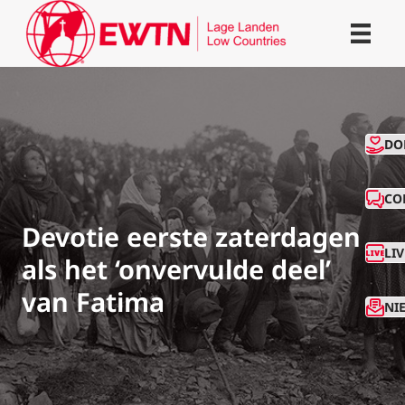
CO
DO
CO
Devotie eerste zaterdagen
LI
als het ‘onvervulde deel’
van Fatima
NI