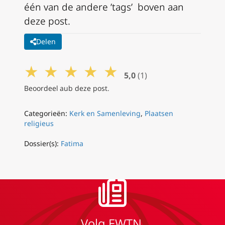
één van de andere ’tags’ boven aan
deze post.
Delen
★
★
★
★
★
5,0
(1)
Beoordeel aub deze post.
Categorieën:
Kerk en Samenleving
,
Plaatsen
religieus
Dossier(s):
Fatima
Volg EWTN.