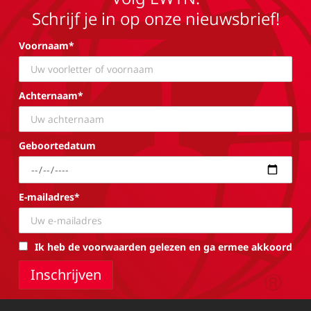
Schrijf je in op onze nieuwsbrief!
Voornaam*
Achternaam*
Geboortedatum
E-mailadres*
Ik heb de voorwaarden gelezen en ga ermee akkoord