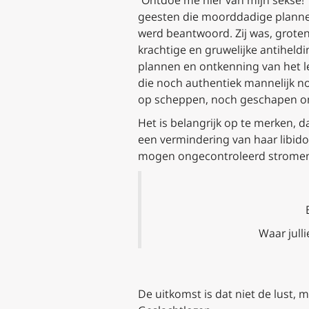
“Ontdoe me hier van mijn sekse!”
geesten die moorddadige plann
werd beantwoord. Zij was, grote
krachtige en gruwelijke antiheld
plannen en ontkenning van het le
die noch authentiek mannelijk n
op scheppen, noch geschapen o
Het is belangrijk op te merken, 
een vermindering van haar libid
mogen ongecontroleerd stromen;
W
aar julli
De uitkomst is dat niet de lust,