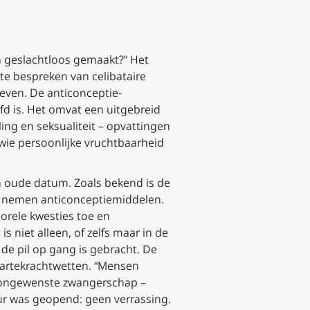
en geslachtloos gemaakt?” Het
te bespreken van celibataire
even. De anticonceptie-
d is. Het omvat een uitgebreid
ng en seksualiteit – opvattingen
wie persoonlijke vruchtbaarheid
 oude datum. Zoals bekend is de
te nemen anticonceptiemiddelen.
morele kwesties toe en
 niet alleen, of zelfs maar in de
 de pil op gang is gebracht. De
aartekrachtwetten. “Mensen
 ongewenste zwangerschap –
ur was geopend: geen verrassing.