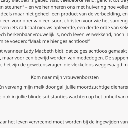
Lady Macbeth’s gebed was, veelbetekenend, gericht tot de
en steunen”
– en we herinneren ons met huivering hoe voll
ndeels maar niet geheel, een product van de verbeelding, e
in een voorloper van een soort christen voor wie het samen
ven iets radicaal nieuws opleverde, een derde orde van seksu
och herkenbaar vrouwelijk is, noch leven verwekkend, noch 
m te voeden:
“Maak me hier geslachtloos!”
dat wanneer Lady Macbeth bidt, dat ze geslachtloos gemaakt 
o, maar voor een bevrijd worden van mededogen. De sappen 
 het zijn de gewetensvragen die vlekkeloos weggevaagd 
Kom naar mijn vrouwenborsten
En vervang mijn melk door gal, jullie moordzuchtige dienare
e ook in jullie blin
de substanties wachten op het onheil van 
 maar het leven vervreemd moet worden bij de ingewijden va