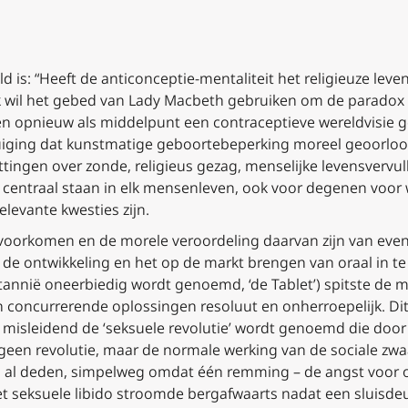
d is: “Heeft de anticonceptie-mentaliteit het religieuze lev
 Ik wil het gebed van Lady Macbeth gebruiken om de paradox 
 opnieuw als middelpunt een contraceptieve wereldvisie g
tuiging dat kunstmatige geboortebeperking moreel geoorloof
gen over zonde, religieus gezag, menselijke levensvervulli
e centraal staan in elk mensenleven, ook voor degenen voor 
elevante kwesties zijn.
oorkomen en de morele veroordeling daarvan zijn van even
t de ontwikkeling en het op de markt brengen van oraal in 
Brittannië oneerbiedig wordt genoemd, ‘de Tablet’) spitste de 
concurrerende oplossingen resoluut en onherroepelijk. Dit is
t misleidend de ‘seksuele revolutie’ wordt genoemd die door
 geen revolutie, maar de normale werking van de sociale zw
 al deden, simpelweg omdat één remming – de angst voor
et seksuele libido stroomde bergafwaarts nadat een sluisde