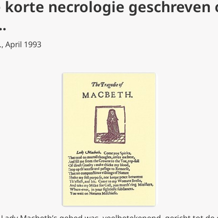
e
korte necrologie
geschreven o
.
, April 1993