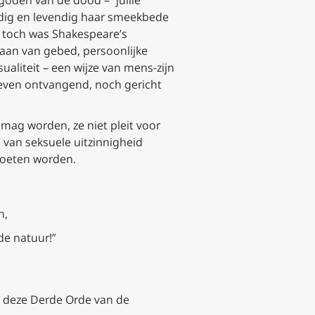
 goden van de dood –
“jullie
edig en levendig haar smeekbede
n toch was Shakespeare’s
gaan van gebed, persoonlijke
aliteit – een wijze van mens-zijn
leven ontvangend, noch gericht
mag worden, ze niet pleit voor
van seksuele uitzinnigheid
moeten worden.
n,
de natuur!”
n deze Derde Orde van de