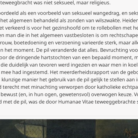
l teweegbracht was niet seksueel, maar religieus.
oordeeld als een voorbeeld van seksueel wangedrag, en seks
er het algemeen behandeld als zonden van wilszwakte. Heiden
et verkeerd is voor het gezinshoofd om te rollebollen met 
n man die in het algemeen vastbesloten is om rechtschapen 
erouw, boetedoening en verzoening varieerde sterk, maar all
van het moment. De pil veranderde dat alles. Bevruchting 
voor de dringende hartstochten van een bepaald moment, m
die duidelijk van tevoren werd ingezien en waar men in koel
d mee had ingestemd. Het meerderheidsrapport van de ge
klunzige manier het gebruik van de pil gelijk te stellen aan
terecht met minachting verworpen door katholieke echtpare
n bewust (en, in hun ogen, gewetensvol) overwogen keuze. V
d met de pil, was de door
Humanae Vitae
teweeggebrachte sc