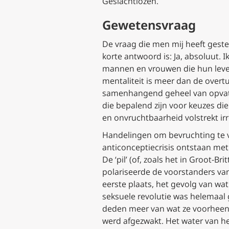
Geslachtlozen.
Gewetensvraag
De vraag die men mij heeft gestel
korte antwoord is: Ja, absoluut.
mannen en vrouwen die hun leven
mentaliteit is meer dan de over
samenhangend geheel van opvattin
die bepalend zijn voor keuzes di
en onvruchtbaarheid volstrekt irr
Handelingen om bevruchting te v
anticonceptiecrisis ontstaan me
De ‘pil’ (of, zoals het in Groot-
polariseerde de voorstanders van 
eerste plaats, het gevolg van wa
seksuele revolutie was helemaal
deden meer van wat ze voorheen
werd afgezwakt. Het water van h