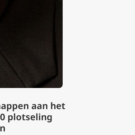
happen aan het
20 plotseling
en