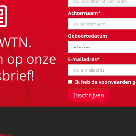
Achternaam*
Geboortedatum
EWTN.
in op onze
E-mailadres*
brief!
Ik heb de voorwaarden g