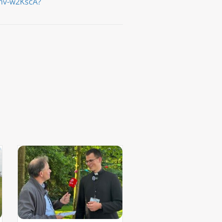
shv-w2KscA?