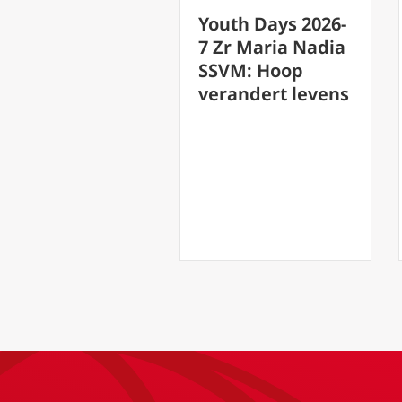
Youth Days 2026-
Youth Days 2026-
6: Pater
7 Zr Maria Nadia
Ambrosini over
SSVM: Hoop
hoe metafysica
verandert levens
de nieuwe
generatie
inspireert