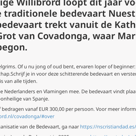
ige Willibrord loopt dit jaar v
 traditionele bedevaart Nuest
bedevaart trekt vanuit de Kat
Grot van Covadonga, waar Mar
begon.
lgrims. Of u nu jong of oud bent, ervaren loper of beginner
p.Schrijf je in voor deze schitterende bedevaart en verster
 van alle tijden.
ge Nederlanders en Vlamingen mee. De bedevaart vindt plaat
roonheilige van Spanje.
ijf bedragen vanaf EUR 300,00 per persoon. Voor meer informa
brord.nl/covadonga/#over
ganisatie van de Bedevaart, ga naar
https://nscristiandad.es