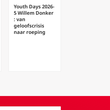
Youth Days 2026-
Youth Days 20
4 Johnny Higgins:
3 Jeremy
Wat bracht een
Fischbach: he
Ierse bankier
rode bijbeltje
naar de Youth
alles verand
Days ?