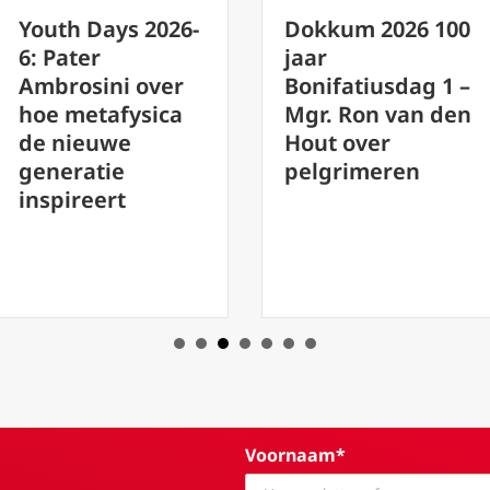
Youth Days 2026-
Dokkum 2026 100
5 Willem Donker
jaar
: van
Bonifatiusdag 1 –
geloofscrisis
Mgr. Ron van den
naar roeping
Hout over
pelgrimeren
Voornaam*