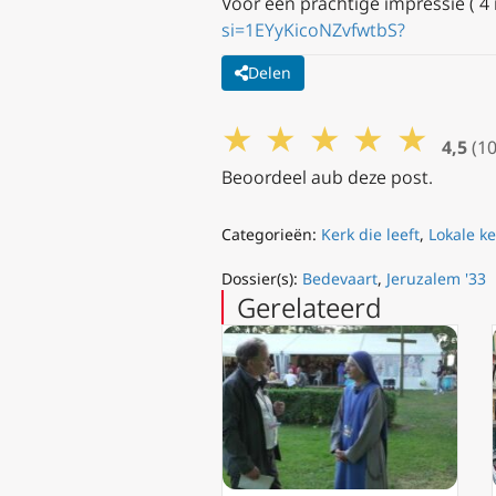
Voor een prachtige impressie ( 4
si=1EYyKicoNZvfwtbS?
Delen
★
★
★
★
★
4,5
(10
Beoordeel aub deze post.
Categorieën:
Kerk die leeft
,
Lokale ke
Dossier(s):
Bedevaart
,
Jeruzalem '33
Gerelateerd