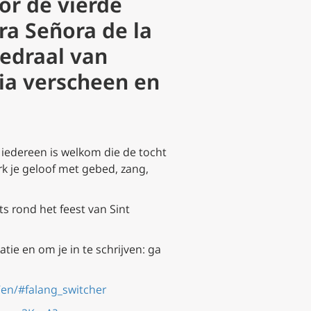
oor de vierde
ra Señora de la
hedraal van
ia verscheen en
: iedereen is welkom die de tocht
k je geloof met gebed, zang,
s rond het feest van Sint
tie en om je in te schrijven: ga
/en/#falang_switcher