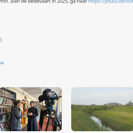
 min. )van de Bedevaart in 2025, ga naar
https://youtu.be/o
)
rk