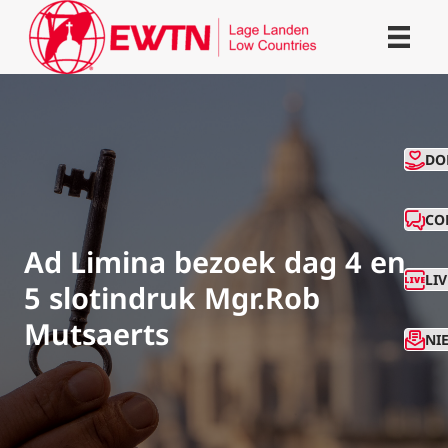
CO
DO
CO
Ad Limina bezoek dag 4 en
LI
5 slotindruk Mgr.Rob
Mutsaerts
NI