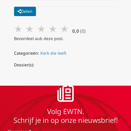
Delen
★
★
★
★
★
0,0
(0)
Beoordeel aub deze post.
Categorieën:
Kerk die leeft
Dossier(s):
Volg EWTN.
Schrijf je in op onze nieuwsbrief!