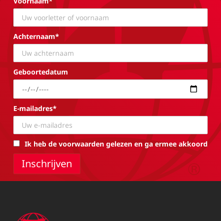
Voornaam*
Achternaam*
Geboortedatum
E-mailadres*
Ik heb de voorwaarden gelezen en ga ermee akkoord