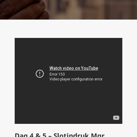
Dag 4 & 5 – Slotindruk Mgr