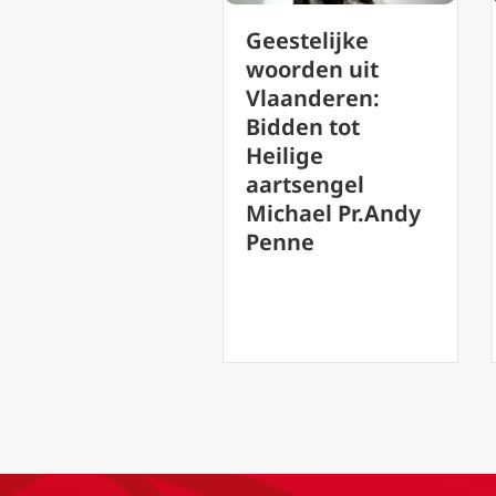
Geestelijke
A
nt van dag
woorden uit
b
dag (2) –
Vlaanderen:
5
te maandag
Bidden tot
M
de Advent:
Heilige
M
mdeling zijn
aartsengel
Michael Pr.Andy
Penne