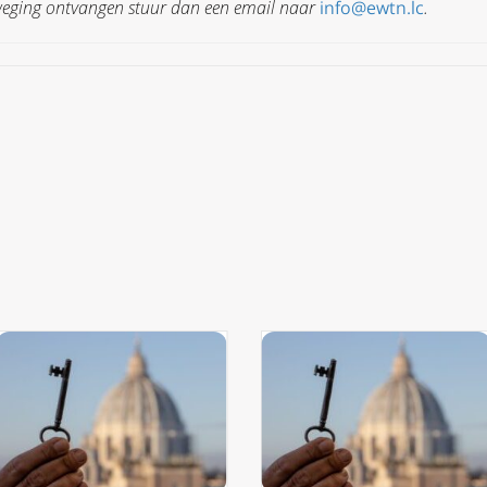
erweging ontvangen stuur dan een email naar
info@ewtn.lc
.