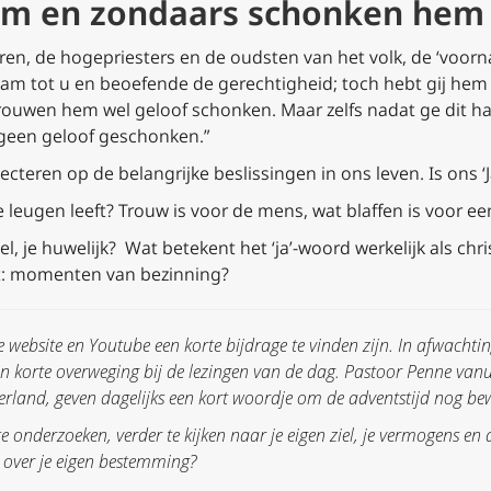
m en zondaars schonken hem 
en, de hogepriesters en de oudsten van het volk, de ‘voor
am tot u en beoefende de gerechtigheid; toch hebt gij hem 
ouwen hem wel geloof schonken. Maar zelfs nadat ge dit had 
geen geloof geschonken.”
lecteren op de belangrijke beslissingen in ons leven. Is ons ‘
e leugen leeft? Trouw is voor de mens, wat blaffen is voor e
, je huwelijk? Wat betekent het ‘ja’-woord werkelijk als chri
t: momenten van bezinning?
e website en Youtube een korte bijdrage te vinden zijn.
In afwachtin
n korte overweging bij de lezingen van de dag.
Pastoor Penne vanu
erland, geven dagelijks een kort woordje om de adventstijd nog bew
 onderzoeken, verder te kijken naar je eigen ziel, je vermogens en di
 over je eigen bestemming?