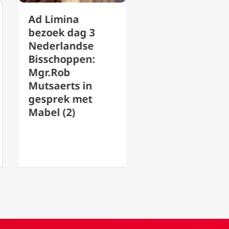
Ad Limina
Ad Limina
bezoek dag 3
bezoek dag 3
Nederlandse
Nederlandse
Bisschoppen:
Bisschoppen:
Mgr.Rob
Mgr.Rob
Mutsaerts in
Mutsaerts in
gesprek met
gesprek met
Mabel (2)
Mabel (1)