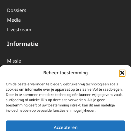
Dossiers
Media
Livestream
Informatie
Missie
Over EWTN
Beheer toestemming
Geschiedenis
Om de beste ervaringen te bieden, gebruiken wij technologieën zoals
EWTN-Team
cookies om informatie over je apparaat op te slaan en/of te raadplegen.
Door in te stemmen met deze technologieën kunnen wij gegevens zoals
Organisatiegegevens
surfgedrag of unieke ID's op deze site verwerken. Als je geen
toestemming geeft of uw toestemming intrekt, kan dit een nadelige
invloed hebben op bepaalde functies en mogelijkheden.
Doneren
EWTN wordt uitsluitend gefinancierd door uw donaties.
Accepteren
Wij ontvangen bewust geen advertentie-inkomsten of