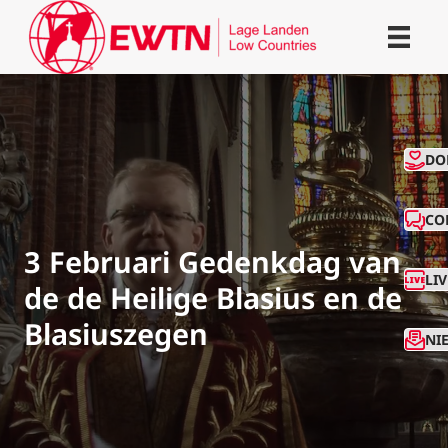
CO
DO
CO
3 Februari Gedenkdag van
LI
de de Heilige Blasius en de
Blasiuszegen
NI