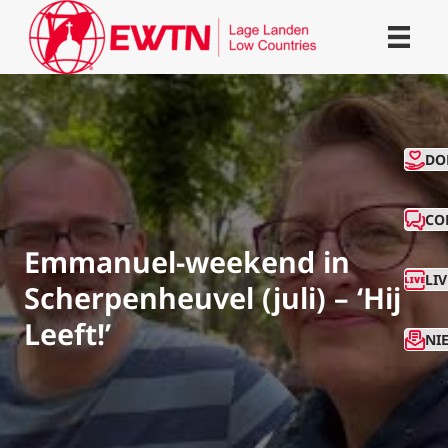
CO
DO
CO
Emmanuel-weekend in
LI
Scherpenheuvel (juli) – ‘Hij
Leeft!’
NI