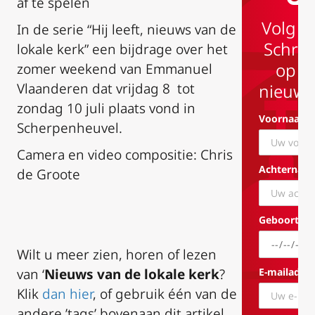
af te spelen
Volg 
In de serie “Hij leeft, nieuws van de
Schrijf
lokale kerk” een bijdrage over het
op o
zomer weekend van Emmanuel
Vlaanderen dat vrijdag 8 tot
nieuwsb
zondag 10 juli plaats vond in
Voornaam*
Scherpenheuvel.
Camera en video compositie: Chris
Achternaa
de Groote
Geboorted
Wilt u meer zien, horen of lezen
van ‘
Nieuws van de lokale kerk
?
E-mailadre
Klik
dan hier
, of gebruik één van de
andere ’tags’ bovenaan dit artikel