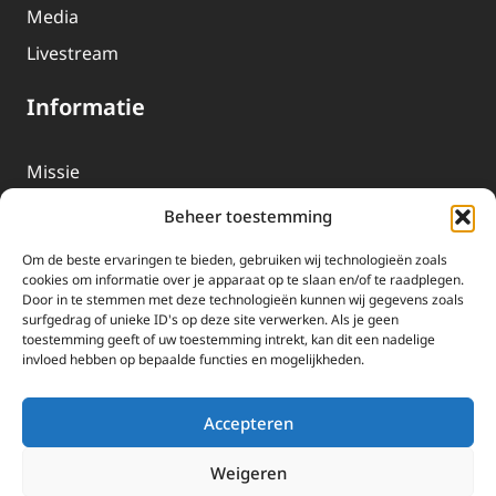
Media
Livestream
Informatie
Missie
Over EWTN
Beheer toestemming
Geschiedenis
Om de beste ervaringen te bieden, gebruiken wij technologieën zoals
EWTN-Team
cookies om informatie over je apparaat op te slaan en/of te raadplegen.
Door in te stemmen met deze technologieën kunnen wij gegevens zoals
Organisatiegegevens
surfgedrag of unieke ID's op deze site verwerken. Als je geen
toestemming geeft of uw toestemming intrekt, kan dit een nadelige
invloed hebben op bepaalde functies en mogelijkheden.
Doneren
EWTN wordt uitsluitend gefinancierd door uw donaties.
Accepteren
Wij ontvangen bewust geen advertentie-inkomsten of
kerkelijke financiele ondersteuning.
Weigeren
Doneren