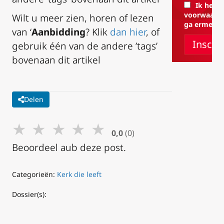
Ik heb 
voorwaarde
Wilt u meer zien, horen of lezen
ga ermee a
van ‘
Aanbidding
? Klik
dan hier
, of
gebruik één van de andere ’tags’
bovenaan dit artikel
Delen
★
★
★
★
★
0,0
(0)
Beoordeel aub deze post.
Categorieën:
Kerk die leeft
Dossier(s):