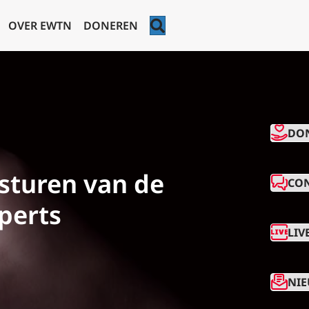
ZOEKEN
OVER EWTN
DONEREN
CO
DO
 sturen van de
CO
perts
LIV
NIE