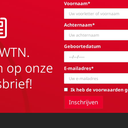
Voornaam*
Achternaam*
Geboortedatum
EWTN.
in op onze
E-mailadres*
brief!
Ik heb de voorwaarden g