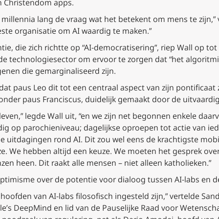
en Christendom apps.
l millennia lang de vraag wat het betekent om mens te zijn,”
beste organisatie om AI waardig te maken.”
tie, die zich richtte op “AI-democratisering”, riep Wall op t
e technologiesector om ervoor te zorgen dat “het algoritmis
genen die gemarginaliseerd zijn.
 dat paus Leo dit tot een centraal aspect van zijn pontificaa
f onder paus Franciscus, duidelijk gemaakt door de uitvaard
t leven,” legde Wall uit, “en we zijn net begonnen enkele da
ig op parochieniveau; dagelijkse oproepen tot actie van iede
e uitdagingen rond AI. Dit zou wel eens de krachtigste mobil
e. We hebben altijd een keuze. We moeten het gesprek over
en heen. Dit raakt alle mensen – niet alleen katholieken.”
optimisme over de potentie voor dialoog tussen AI-labs en d
hoofden van AI-labs filosofisch ingesteld zijn,” vertelde San
e’s DeepMind en lid van de Pauselijke Raad voor Wetenscha