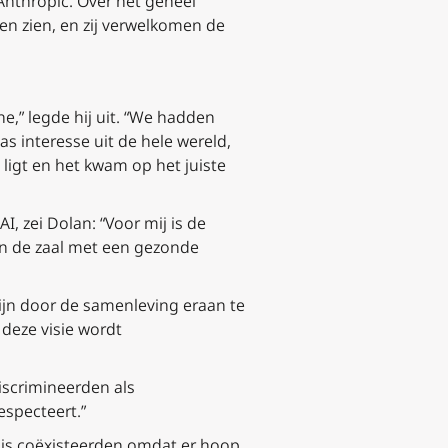
Anthropic. Over het geheel
ten zien, en zij verwelkomen de
e,” legde hij uit. “We hadden
s interesse uit de hele wereld,
 ligt en het kwam op het juiste
, zei Dolan: “Voor mij is de
 in de zaal met een gezonde
zijn door de samenleving eraan te
 deze visie wordt
iscrimineerden als
especteert.”
sis coëxisteerden omdat er hoop