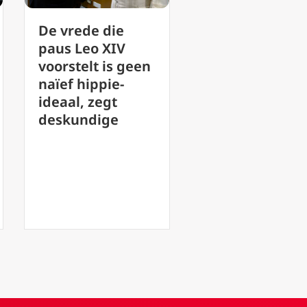
Vaticaan roept
Katholieke
op tot evaluatie
leesclubs: Ti
van de
voor het
uitvoering van
opbouwen v
synodaliteit
gemeenscha
voorafgaand aan
het groeien 
de vergadering
geloof
van 2028