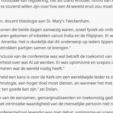
e noodzaak van regulering, net als Dario Amodei, hoofd van 
te sturend willen zijn over hoe een AI-wereld eruit zou moe
, docent theologie aan St. Mary’s Twickenham.
nen die beide dagen aanwezig waren, zowel fysiek als onlin
ren gekomen of inbelden vanuit India en de Filipijnen. Er wa
Amerika. Het is duidelijk dat dit onderwerp op ieders lippen
trokken partijen samen te brengen.”
lusie van de conferentie was wat betreft de toekomst van AI
erheid over wat AI zal worden. Er was optimisme en scepsis
rmeren wat de wereld nodig heeft.”
rheid een kans is voor de Kerk om een wereldwijde leider te 
technologie, een hoger doel moet dienen, en wanneer het met
ten goede kan zijn,” zei Dolan.
jn van de eenzamen, gemarginaliseerden en toekomstig ged
et intrinsieke waardigheid van de menselijke persoon niet r
onferentie]zaal levendig was met debat; optimisme en scep