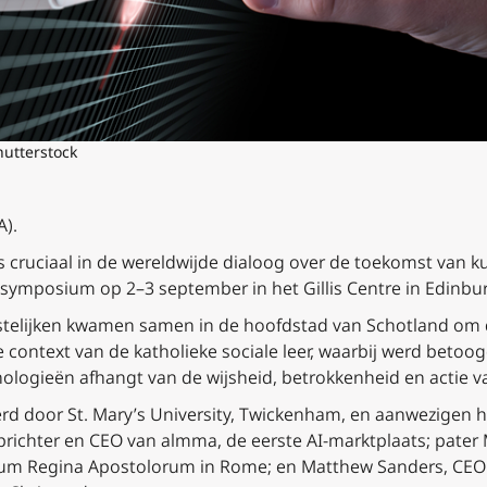
hutterstock
A).
 cruciaal in de wereldwijde dialoog over de toekomst van kun
symposium op 2–3 september in het Gillis Centre in Edinbu
telijken kwamen samen in de hoofdstad van Schotland om 
 context van de katholieke sociale leer, waarbij werd betoo
logieën afhangt van de wijsheid, betrokkenheid en actie va
rd door St. Mary’s University, Twickenham, en aanwezigen h
richter en CEO van almma, de eerste AI-marktplaats; pater 
aeum Regina Apostolorum in Rome; en Matthew Sanders, CE