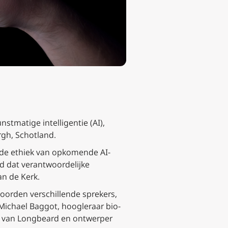
stmatige intelligentie (AI),
rgh, Schotland.
de ethiek van opkomende AI-
gd dat verantwoordelijke
n de Kerk.
oorden verschillende sprekers,
Michael Baggot, hoogleraar bio-
O van Longbeard en ontwerper