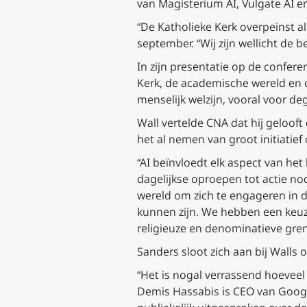
van Magisterium AI, Vulgate AI 
“De Katholieke Kerk overpeinst a
september. “Wij zijn wellicht de 
In zijn presentatie op de conferen
Kerk, de academische wereld en d
menselijk welzijn, vooral voor de
Wall vertelde CNA dat hij gelooft
het al nemen van groot initiatie
“AI beïnvloedt elk aspect van he
dagelijkse oproepen tot actie nod
wereld om zich te engageren in d
kunnen zijn. We hebben een keuz
religieuze en denominatieve grenz
Sanders sloot zich aan bij Walls 
“Het is nogal verrassend hoeveel 
Demis Hassabis is CEO van Googl