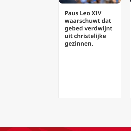
Paus Leo XIV
De Oekraïense
waarschuwt dat
ambassadeur
gebed verdwijnt
zegt dat een
uit christelijke
pauselijk bezoek
gezinnen.
een grote impuls
zou geven aan
de vrede.