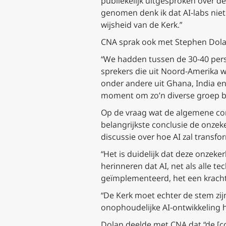
publiekelijk uitgesproken over d
genomen denk ik dat AI-labs niet 
wijsheid van de Kerk.”
CNA sprak ook met Stephen Dolan
“We hadden tussen de 30-40 perso
sprekers die uit Noord-Amerika wa
onder andere uit Ghana, India en 
moment om zo’n diverse groep be
Op de vraag wat de algemene conc
belangrijkste conclusie de onzek
discussie over hoe AI zal transfo
“Het is duidelijk dat deze onzeke
herinneren dat AI, net als alle 
geïmplementeerd, het een kracht 
“De Kerk moet echter de stem zi
onophoudelijke AI-ontwikkeling h
Dolan deelde met CNA dat “de [c