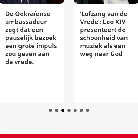
‘Lofzang van de
De vrede die
Vrede’: Leo XIV
paus Leo XIV
presenteert de
voorstelt is geen
schoonheid van
naïef hippie-
muziek als een
ideaal, zegt
weg naar God
deskundige