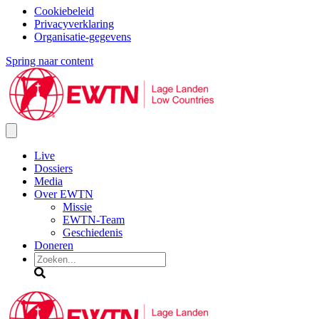
Cookiebeleid
Privacyverklaring
Organisatie-gegevens
Spring naar content
Live
Dossiers
Media
Over EWTN
Missie
EWTN-Team
Geschiedenis
Doneren
Zoeken