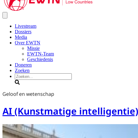
Livestream
Dossiers
Media
Over EWTN
Missie
EWTN-Team
Geschiedenis
Doneren
Zoeken
Zoeken
Geloof en wetenschap
AI (Kunstmatige intelligentie