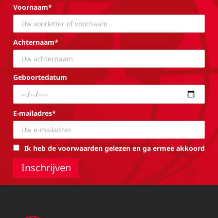
Voornaam*
Achternaam*
Geboortedatum
E-mailadres*
Ik heb de voorwaarden gelezen en ga ermee akkoord