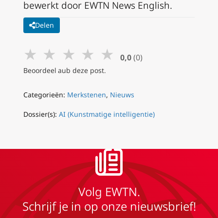
bewerkt door EWTN News English.
Delen
★
★
★
★
★
0,0
(0)
Beoordeel aub deze post.
Categorieën:
Merkstenen
,
Nieuws
Dossier(s):
AI (Kunstmatige intelligentie)
Volg EWTN.
Schrijf je in op onze nieuwsbrief!