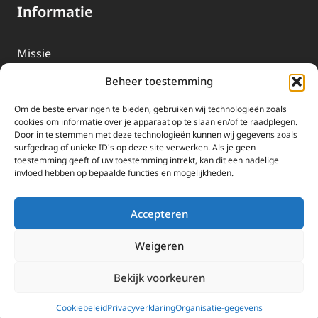
Informatie
Missie
Over EWTN
Beheer toestemming
Geschiedenis
Om de beste ervaringen te bieden, gebruiken wij technologieën zoals
EWTN-Team
cookies om informatie over je apparaat op te slaan en/of te raadplegen.
Door in te stemmen met deze technologieën kunnen wij gegevens zoals
Organisatiegegevens
surfgedrag of unieke ID's op deze site verwerken. Als je geen
toestemming geeft of uw toestemming intrekt, kan dit een nadelige
invloed hebben op bepaalde functies en mogelijkheden.
Doneren
EWTN wordt uitsluitend gefinancierd door uw donaties.
Accepteren
Wij ontvangen bewust geen advertentie-inkomsten of
kerkelijke financiele ondersteuning.
Weigeren
Doneren
Bekijk voorkeuren
2025 EWTN Lage Landen | Katholieke Media | © Stichting EWTN Lage
Landen |
Cookies
|
Privacyverklaring
Cookiebeleid
Privacyverklaring
Organisatie-gegevens