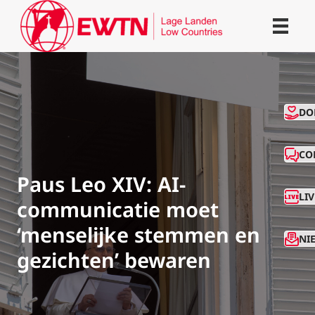
CO
DO
CO
Paus Leo XIV: AI-
LI
communicatie moet
‘menselijke stemmen en
NI
gezichten’ bewaren