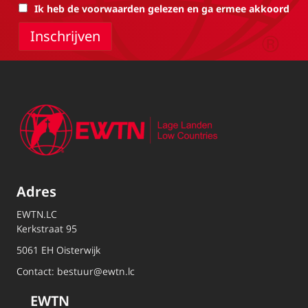
Ik heb de voorwaarden gelezen en ga ermee akkoord
Adres
EWTN.LC
Kerkstraat 95
5061 EH Oisterwijk
Contact:
bestuur@ewtn.lc
EWTN