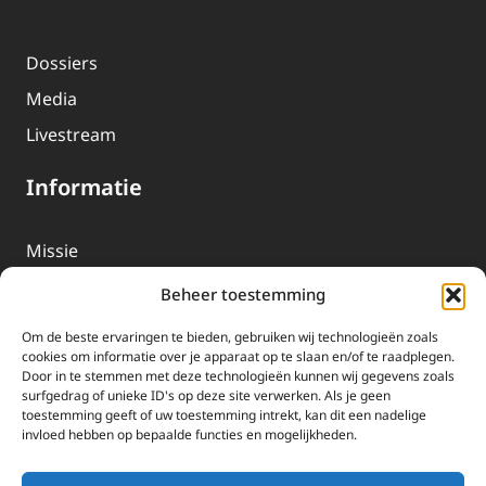
Dossiers
Media
Livestream
Informatie
Missie
Over EWTN
Beheer toestemming
Geschiedenis
Om de beste ervaringen te bieden, gebruiken wij technologieën zoals
EWTN-Team
cookies om informatie over je apparaat op te slaan en/of te raadplegen.
Door in te stemmen met deze technologieën kunnen wij gegevens zoals
Organisatiegegevens
surfgedrag of unieke ID's op deze site verwerken. Als je geen
toestemming geeft of uw toestemming intrekt, kan dit een nadelige
invloed hebben op bepaalde functies en mogelijkheden.
Doneren