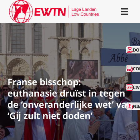
CO
DO
CO
Franse bisschop:
LI
euthanasie druïst in tegen
de ‘onveranderlijke wet’ van
NI
‘Gij zult niet doden’