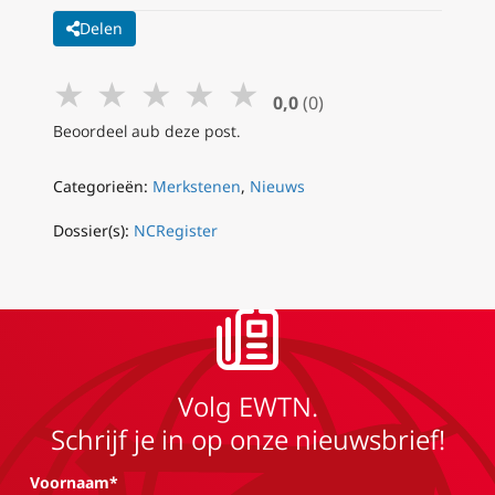
Delen
★
★
★
★
★
0,0
(0)
Beoordeel aub deze post.
Categorieën:
Merkstenen
,
Nieuws
Dossier(s):
NCRegister
Volg EWTN.
Schrijf je in op onze nieuwsbrief!
Voornaam*