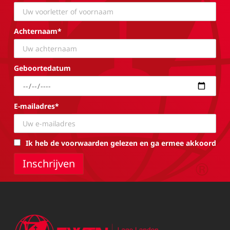
Achternaam*
Geboortedatum
E-mailadres*
Ik heb de voorwaarden gelezen en ga ermee akkoord