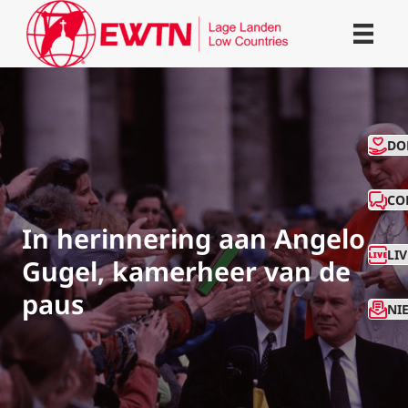
CO
DO
CO
In herinnering aan Angelo
LI
Gugel, kamerheer van de
paus
NI