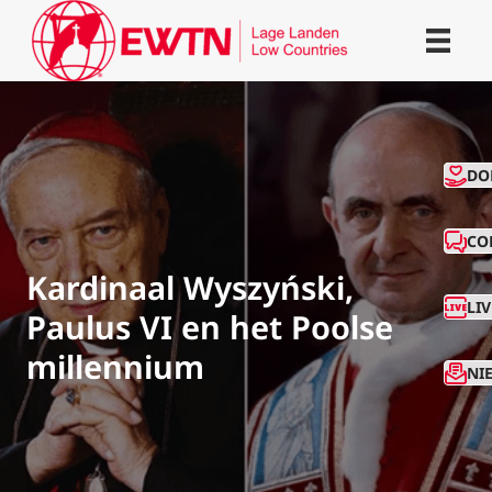
CO
DO
CO
Kardinaal Wyszyński,
LI
Paulus VI en het Poolse
millennium
NI