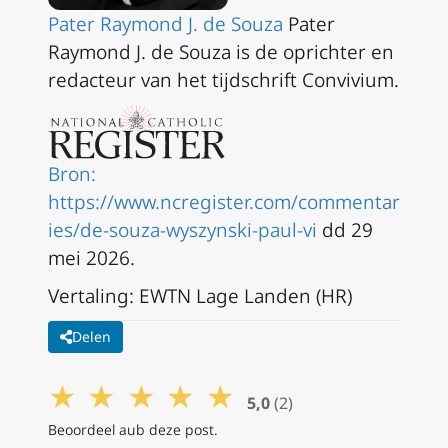
Pater Raymond J. de Souza
Pater
Raymond J. de Souza is de oprichter en
redacteur van het tijdschrift
Convivium
.
Bron:
https://www.ncregister.com/commentar
ies/de-souza-wyszynski-paul-vi
dd 29
mei 2026.
Vertaling: EWTN Lage Landen (HR)
Delen
★
★
★
★
★
5,0
(2)
Beoordeel aub deze post.