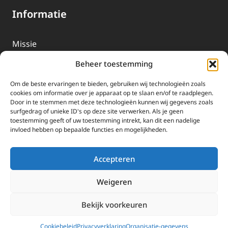
Informatie
Missie
Over EWTN
Beheer toestemming
Geschiedenis
Om de beste ervaringen te bieden, gebruiken wij technologieën zoals
EWTN-Team
cookies om informatie over je apparaat op te slaan en/of te raadplegen.
Door in te stemmen met deze technologieën kunnen wij gegevens zoals
Organisatiegegevens
surfgedrag of unieke ID's op deze site verwerken. Als je geen
toestemming geeft of uw toestemming intrekt, kan dit een nadelige
invloed hebben op bepaalde functies en mogelijkheden.
Doneren
EWTN wordt uitsluitend gefinancierd door uw donaties.
Accepteren
Wij ontvangen bewust geen advertentie-inkomsten of
kerkelijke financiele ondersteuning.
Weigeren
Doneren
Bekijk voorkeuren
2025 EWTN Lage Landen | Katholieke Media | © Stichting EWTN Lage
Landen |
Cookies
|
Privacyverklaring
Cookiebeleid
Privacyverklaring
Organisatie-gegevens