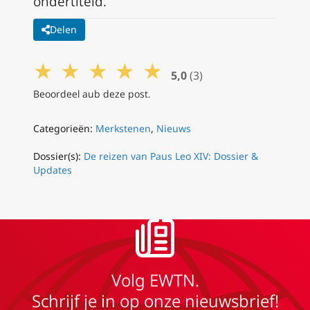
ondertiteld.
Delen
★
★
★
★
★
5,0
(3)
Beoordeel aub deze post.
Categorieën:
Merkstenen
,
Nieuws
Dossier(s):
De reizen van Paus Leo XIV: Dossier &
Updates
Volg EWTN.
Schrijf je in op onze nieuwsbrief!