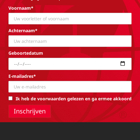
Voornaam*
Achternaam*
Geboortedatum
E-mailadres*
Ik heb de voorwaarden gelezen en ga ermee akkoord