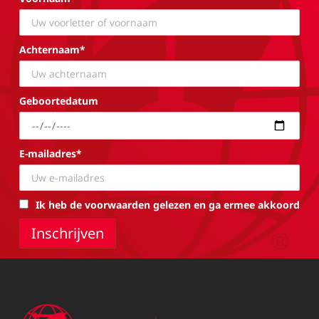
Achternaam*
Geboortedatum
E-mailadres*
Ik heb de voorwaarden gelezen en ga ermee akkoord