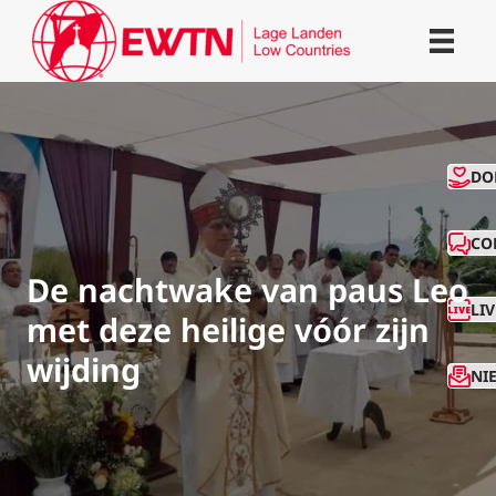
CO
DO
CO
De nachtwake van paus Leo
LI
met deze heilige vóór zijn
wijding
NI