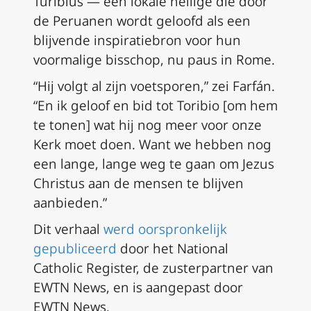
Turibius — een lokale heilige die door
de Peruanen wordt geloofd als een
blijvende inspiratiebron voor hun
voormalige bisschop, nu paus in Rome.
“Hij volgt al zijn voetsporen,” zei Farfán.
“En ik geloof en bid tot Toribio [om hem
te tonen] wat hij nog meer voor onze
Kerk moet doen. Want we hebben nog
een lange, lange weg te gaan om Jezus
Christus aan de mensen te blijven
aanbieden.”
Dit verhaal
werd oorspronkelijk
gepubliceerd
door het National
Catholic Register, de zusterpartner van
EWTN News, en is aangepast door
EWTN News
.