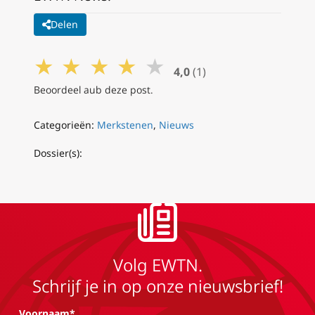
Delen
★
★
★
★
★
4,0
(1)
Beoordeel aub deze post.
Categorieën:
Merkstenen
,
Nieuws
Dossier(s):
Volg EWTN.
Schrijf je in op onze nieuwsbrief!
Voornaam*