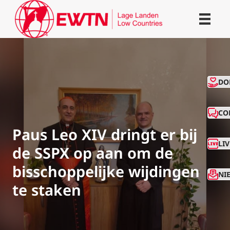
CO
DO
CO
Paus Leo XIV dringt er bij
LI
de SSPX op aan om de
bisschoppelijke wijdingen
NI
te staken