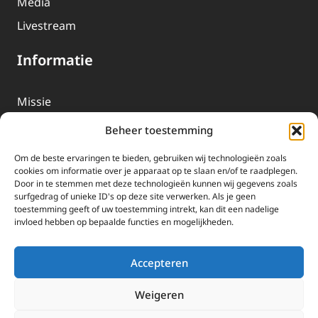
Media
Livestream
Informatie
Missie
Over EWTN
Beheer toestemming
Geschiedenis
Om de beste ervaringen te bieden, gebruiken wij technologieën zoals
EWTN-Team
cookies om informatie over je apparaat op te slaan en/of te raadplegen.
Door in te stemmen met deze technologieën kunnen wij gegevens zoals
Organisatiegegevens
surfgedrag of unieke ID's op deze site verwerken. Als je geen
toestemming geeft of uw toestemming intrekt, kan dit een nadelige
invloed hebben op bepaalde functies en mogelijkheden.
Doneren
EWTN wordt uitsluitend gefinancierd door uw donaties.
Accepteren
Wij ontvangen bewust geen advertentie-inkomsten of
kerkelijke financiele ondersteuning.
Weigeren
Doneren